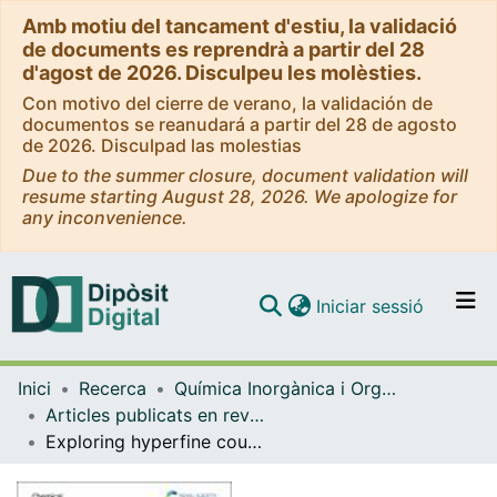
Amb motiu del tancament d'estiu, la validació
de documents es reprendrà a partir del 28
d'agost de 2026. Disculpeu les molèsties.
Con motivo del cierre de verano, la validación de
documentos se reanudará a partir del 28 de agosto
de 2026. Disculpad las molestias
Due to the summer closure, document validation will
resume starting August 28, 2026. We apologize for
any inconvenience.
(current)
Iniciar sessió
Comunitats i col·leccions
Inici
Recerca
Química Inorgànica i Orgànica
Navega per tot el DD
Articles publicats en revistes (Química Inorgànica i Orgànica)
Com publicar
Exploring hyperfine coupling in molecular qubits
Contacte