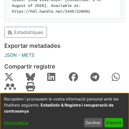
11303. ISSN 2041-6520. [consulted: 9 of 
August of 2026]. Available at: 
https://hdl.handle.net/2445/226091
Estadístiques
Exportar metadades
JSON
-
METS
Compartir registre
Recopilem i processem la vostra informació personal amb les
finalitats següents:
Estadístic & Registre i recuperació de
Coordinació:
CRAI UB
Avís legal
Metadades
subjectes a:
contrasenya
Configuració
Política de
Acord
Personalitzar
Declinar
D'acord
de cookies
privadesa
d'usuari
final