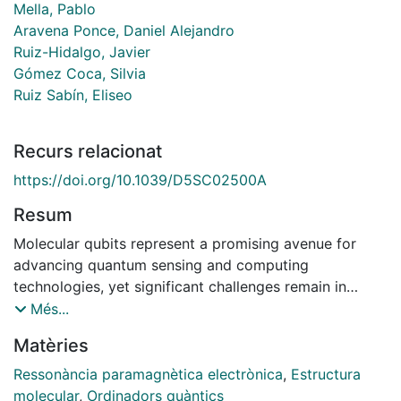
Mella, Pablo
Aravena Ponce, Daniel Alejandro
Ruiz-Hidalgo, Javier
Gómez Coca, Silvia
Ruiz Sabín, Eliseo
Recurs relacionat
https://doi.org/10.1039/D5SC02500A
Resum
Molecular qubits represent a promising avenue for
advancing quantum sensing and computing
technologies, yet significant challenges remain in
optimising their performance. Hyperfine coupling has
Més...
a critical influence on molecular qubit properties.
Matèries
While previous studies have exhaustively investigated
this phenomenon, a comprehensive understanding of
Ressonància paramagnètica electrònica
,
Estructura
the underlying mechanisms across different systems
molecular
,
Ordinadors quàntics