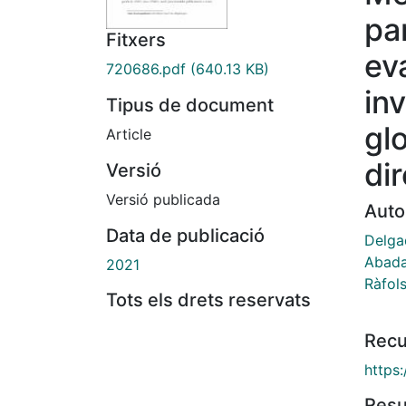
pa
Fitxers
ev
720686.pdf
(640.13 KB)
in
Tipus de document
gl
Article
di
Versió
Versió publicada
Auto
Data de publicació
Delga
Abada
2021
Ràfols
Tots els drets reservats
Recu
https
Res