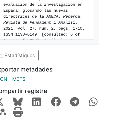
evaluación de la investigación en 
España: glosando las nuevas 
directrices de la ANECA. 
Recerca. 
Revista de Pensament i Anàlisi
. 
2021. Vol. 27, num. 2, pags. 1-10. 
ISSN 1130-6149. [consulted: 6 of 
August of 2026]. Available at: 
https://hdl.handle.net/2445/183678
Estadístiques
xportar metadades
SON
-
METS
ompartir registre