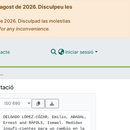
'agost de 2026. Disculpeu les
de 2026. Disculpad las molestias
for any inconvenience.
acte
Iniciar sessió
tes para un cambio en la evaluación de la investigación en España: glosando las nuevas directrices de la ANECA
tació
DELGADO LÓPEZ-CÓZAR, Emilio, ABADAL, 
Ernest and RÀFOLS, Ismael. Medidas 
insufi-cientes para un cambio en la 