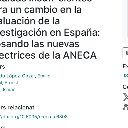
ra un cambio en la
aluación de la
vestigación en España:
osando las nuevas
rectrices de la ANECA
E
rs
J
do López-Cózar, Emilio
l, Ernest
C
, Ismael
rs relacionat
://doi.org/10.6035/recerca.6308
um