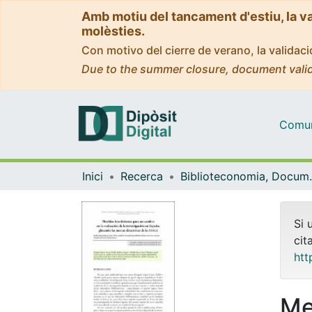
Amb motiu del tancament d'estiu, la v
molèsties.
Con motivo del cierre de verano, la valida
Due to the summer closure, document valid
Comuni
Inici
Recerca
Biblioteconomia,
Si 
cit
htt
Me