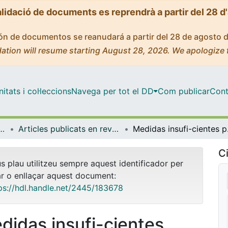
alidació de documents es reprendrà a partir del 28 d
ción de documentos se reanudará a partir del 28 de agosto 
ation will resume starting August 28, 2026. We apologize 
tats i col·leccions
Navega per tot el DD
Com publicar
Cont
 Documentació i Comunicació Audiovisual
Articles publicats en revistes (Biblioteconomia, Documentació i Comunicació Audiovisual)
Medidas insufi-cien
Ci
us plau utilitzeu sempre aquest identificador per
ar o enllaçar aquest document:
ps://hdl.handle.net/2445/183678
didas insufi-cientes