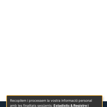
Recopilem i processem la vostra informació personal
amb les finalitats següents:
Estadístic & Registre i