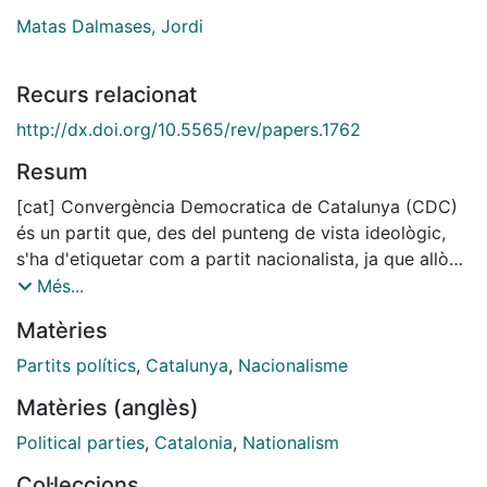
Matas Dalmases, Jordi
Recurs relacionat
http://dx.doi.org/10.5565/rev/papers.1762
Resum
[cat] Convergència Democratica de Catalunya (CDC)
és un partit que, des del punteng de vista ideològic,
s'ha d'etiquetar com a partit nacionalista, ja que allò
que el defineix, tant des d' una òptica interna com des
Més...
de l'exterior del partit, és el nacionalisme. Els orígens i
Matèries
els fonaments del nacionalisme de CDC cal buscar-los
en el nacionalisme personalista de Jordi Pujol i, en
Partits polítics
,
Catalunya
,
Nacionalisme
general, en el seu pensament polític, l'aplicació del
Matèries (anglès)
qual s'ha fet en quatre fases acumulatives: la de "fer
país", la de "fer política", la de "fer partit" (aquestes
Political parties
,
Catalonia
,
Nationalism
tres explicitades pel mateix Jordi Pujol) i la que I'autor
Col·leccions