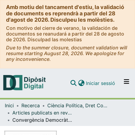
Amb motiu del tancament d'estiu, la validació
de documents es reprendrà a partir del 28
d'agost de 2026. Disculpeu les molèsties.
Con motivo del cierre de verano, la validación de
documentos se reanudará a partir del 28 de agosto
de 2026. Disculpad las molestias
Due to the summer closure, document validation will
resume starting August 28, 2026. We apologize for
any inconvenience.
(current)
Iniciar sessió
Comunitats i col·leccions
Inici
Recerca
Ciència Política, Dret Constitucional i Filosofia del Dret
Navega per tot el DD
Articles publicats en revistes (Ciència Política, Dret Constitucional i Filosofia del Dret)
Com publicar
Convergència Democràtica de Catalunya: un partit de gent i nacionalista en l'etapa de fer govern
Contacte