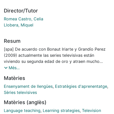
Director/Tutor
Romea Castro, Celia
Llobera, Miquel
Resum
[spa] De acuerdo con Bonaut Iriarte y Grandío Perez
(2009) actualmente las series televisivas están
viviendo su segunda edad de oro y atraen mucho
interés por parte de los aprendices de lenguas
Més...
extranjeras (LE). La presente investigación explora los
Matèries
procesos de aprendizajes que tienen los alumnos de
alto nivel de dominio de la LE (inglés) en reacción a la
Ensenyament de llengües
,
Estratègies d'aprenentatge
,
introducción de una narrativa multimodal en versión
Sèries televisives
original. En este estudio de caso sobre las creencias,
Matèries (anglès)
percepciones y actuaciones se asimila la perspectiva
de los alumnos, triangulando los datos obtenidos a
Language teaching
,
Learning strategies
,
Television