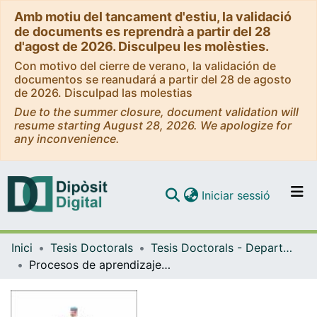
Amb motiu del tancament d'estiu, la validació
de documents es reprendrà a partir del 28
d'agost de 2026. Disculpeu les molèsties.
Con motivo del cierre de verano, la validación de
documentos se reanudará a partir del 28 de agosto
de 2026. Disculpad las molestias
Due to the summer closure, document validation will
resume starting August 28, 2026. We apologize for
any inconvenience.
(current)
Iniciar sessió
Comunitats i col·leccions
Inici
Tesis Doctorals
Tesis Doctorals - Departament - Didàctica de la Llengua i la Literatura
Navega per tot el DD
Procesos de aprendizaje mediante narrativa en inglés como lengua extranjera: Creencias, percepciones y estrategias
Com publicar
Contacte