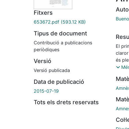
Auto
Fitxers
Bueno
653672.pdf
(593.12 KB)
Tipus de document
Res
Contribució a publicacions
El pri
periòdiques
claror
és pl
Versió
tràgic
Més
Versió publicada
enten
Matè
pensar
Data de publicació
cerve
Amnès
2015-07-19
zones
Matè
quals
Tots els drets reservats
xarxes
Amnes
Col·