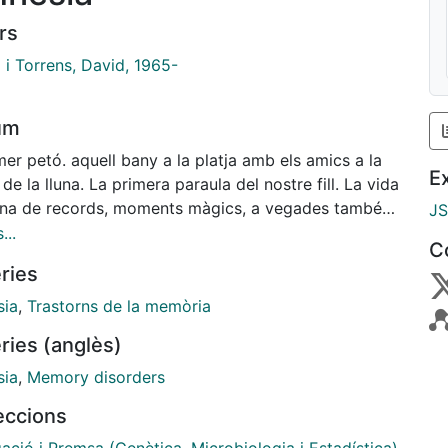
rs
 i Torrens, David, 1965-
um
mer petó. aquell bany a la platja amb els amics a la
E
 de la lluna. La primera paraula del nostre fill. La vida
ena de records, moments màgics, a vegades també
J
s, que ens recorden d'on venim i ens ajuden a
...
C
dre on som i qui som. Durant molt de temps es va
ries
 que la memòria residia en un lloc concret del
ll, atès que traumatismes que afecten determinades
ia
,
Trastorns de la memòria
 poden provocar amnèsia. Ara sabem, però, que
ries (anglès)
evol record es basa en l'activació coordinada de
 neurals que es distribueixen per moltes àrees [...].
ia
,
Memory disorders
leccions