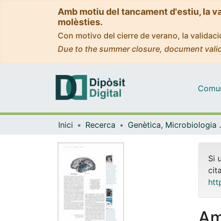
Amb motiu del tancament d'estiu, la v
molèsties.
Con motivo del cierre de verano, la valida
Due to the summer closure, document valid
Comuni
Inici
Recerca
Genètica, M
Si 
cit
htt
Am