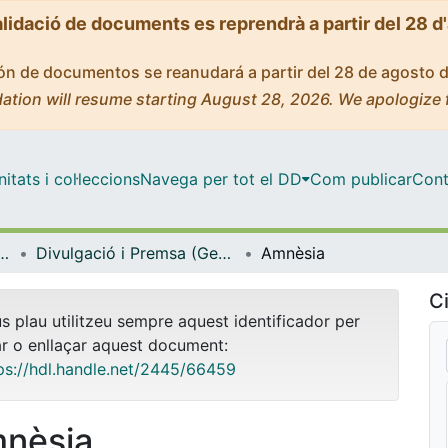
alidació de documents es reprendrà a partir del 28 d
ción de documentos se reanudará a partir del 28 de agosto 
ation will resume starting August 28, 2026. We apologize 
tats i col·leccions
Navega per tot el DD
Com publicar
Cont
icrobiologia i Estadística
Divulgació i Premsa (Genètica, Microbiologia i Estadística)
Amnèsia
Ci
us plau utilitzeu sempre aquest identificador per
ar o enllaçar aquest document:
ps://hdl.handle.net/2445/66459
nèsia