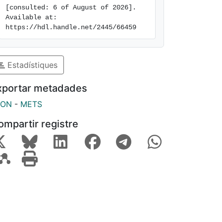
[consulted: 6 of August of 2026]. 
Available at: 
https://hdl.handle.net/2445/66459
Estadístiques
xportar metadades
SON
-
METS
ompartir registre