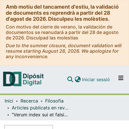
Amb motiu del tancament d'estiu, la validació
de documents es reprendrà a partir del 28
d'agost de 2026. Disculpeu les molèsties.
Con motivo del cierre de verano, la validación de
documentos se reanudará a partir del 28 de agosto
de 2026. Disculpad las molestias
Due to the summer closure, document validation will
resume starting August 28, 2026. We apologize for
any inconvenience.
(current)
Iniciar sessió
Comunitats i col·leccions
Inici
Recerca
Filosofia
Navega per tot el DD
Articles publicats en revistes (Filosofia)
Com publicar
"Verum index sui et falsi": certidumbre y duda escéptica en spinoza
Contacte