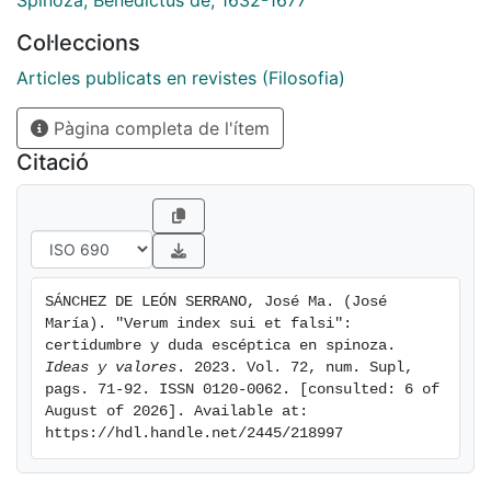
Spinoza, Benedictus de, 1632-1677
la realidad desde una perspectiva omnímoda, idéntica
Col·leccions
a la de Dios.
[eng] The article examines the apparent discrepancy
Articles publicats en revistes (Filosofia)
in Spinoza's thought between his epistemological
Pàgina completa de l'ítem
theocentrism, according to which everything is
doubtful while we do not know the existence of God,
Citació
and the principle verum index sui et falsi, according to
which the mere possession of true ideas excludes all
uncertainty. Far from contradicting each other, these
two statements constitute in Spinoza two correlative
aspects of the same gnoseological approach. It is thus
SÁNCHEZ DE LEÓN SERRANO, José Ma. (José 
shown that the divine nature is not alien to the human
María). "Verum index sui et falsi": 
intellect and that it is capable of contemplating reality
certidumbre y duda escéptica en spinoza. 
from an all-embracing perspective, identical to that of
Ideas y valores
. 2023. Vol. 72, num. Supl, 
pags. 71-92. ISSN 0120-0062. [consulted: 6 of 
God.
August of 2026]. Available at: 
https://hdl.handle.net/2445/218997