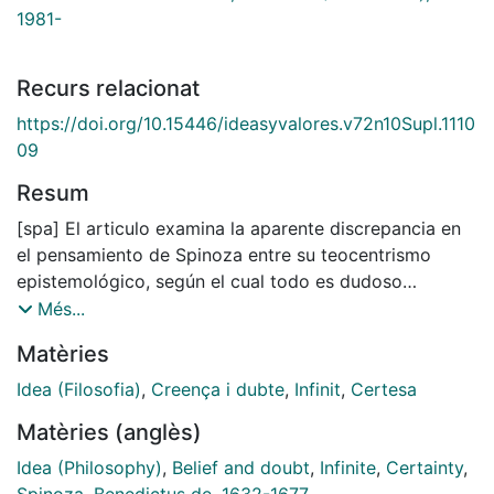
1981-
Recurs relacionat
https://doi.org/10.15446/ideasyvalores.v72n10Supl.1110
09
Resum
[spa] El articulo examina la aparente discrepancia en
el pensamiento de Spinoza entre su teocentrismo
epistemológico, según el cual todo es dudoso
mientras desconocemos la existencia de Dios, y el
Més...
principio verum index sui et falsi, según el cual la mera
Matèries
posesión de ideas verdaderas excluye toda
incertidumbre. Lejos de contradecirse, estas dos
Idea (Filosofia)
,
Creença i dubte
,
Infinit
,
Certesa
afirmaciones constituyen en Spinoza dos aspectos
Matèries (anglès)
correlativos del mismo planteamiento gnoseólogico.
Se muestra así que la naturaleza divina no es ajena al
Idea (Philosophy)
,
Belief and doubt
,
Infinite
,
Certainty
,
intelecto humano y que este es capaz de contemplar