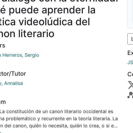
é puede aprender la
tica videolúdica del
on literario
rs
E
n Herreros, Sergio
J
ctor/Tutor
C
o, Annalisa
um
La constitución de un canon literario occidental es
a problemático y recurrente en la teoría literaria. La
n del canon, quién lo necesita, quién lo crea, o si es
e crear uno ajeno a subjetividades y utilitarismos,