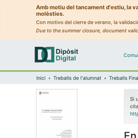
Amb motiu del tancament d'estiu, la v
molèsties.
Con motivo del cierre de verano, la valida
Due to the summer closure, document valid
Comuni
Inici
Treballs de l'alumnat
Si 
cit
htt
En