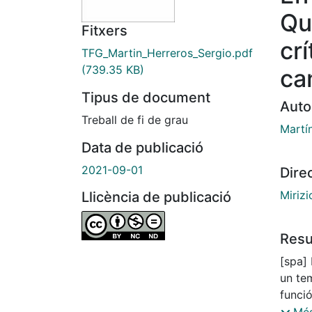
Qu
Fitxers
crí
TFG_Martin_Herreros_Sergio.pdf
(739.35 KB)
can
Tipus de document
Auto
Treball de fi de grau
Martí
Data de publicació
2021-09-01
Dire
Mirizi
Llicència de publicació
Res
[spa] 
un tem
funció
posibl