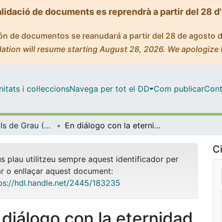
alidació de documents es reprendrà a partir del 28 d
ción de documentos se reanudará a partir del 28 de agosto 
ation will resume starting August 28, 2026. We apologize 
tats i col·leccions
Navega per tot el DD
Com publicar
Cont
Treballs Finals de Grau (TFG) - Estudis Literaris
En diálogo con la eternidad. Qué puede aprender la crítica videolúdica del canon literario
Ci
us plau utilitzeu sempre aquest identificador per
ar o enllaçar aquest document:
ps://hdl.handle.net/2445/183235
 diálogo con la eternidad.