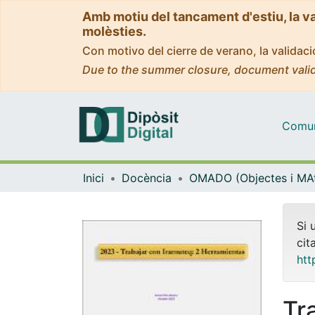
Amb motiu del tancament d'estiu, la v
molèsties.
Con motivo del cierre de verano, la valida
Due to the summer closure, document valid
Comuni
Inici
Docència
Si 
cit
htt
Tr