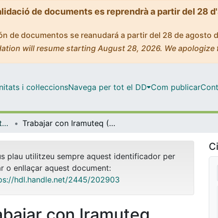
alidació de documents es reprendrà a partir del 28 d
ción de documentos se reanudará a partir del 28 de agosto 
ation will resume starting August 28, 2026. We apologize 
tats i col·leccions
Navega per tot el DD
Com publicar
Cont
OMADO (Objectes i MAterials DOcents)
Trabajar con Iramuteq (2023): 2 Herramientas
Ci
us plau utilitzeu sempre aquest identificador per
ar o enllaçar aquest document:
ps://hdl.handle.net/2445/202903
abajar con Iramuteq