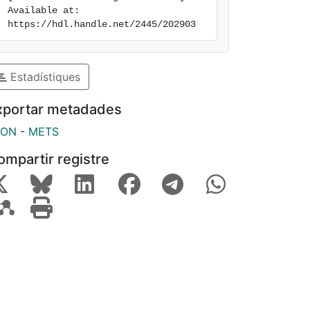
Available at: 
https://hdl.handle.net/2445/202903
Estadístiques
xportar metadades
SON
-
METS
ompartir registre