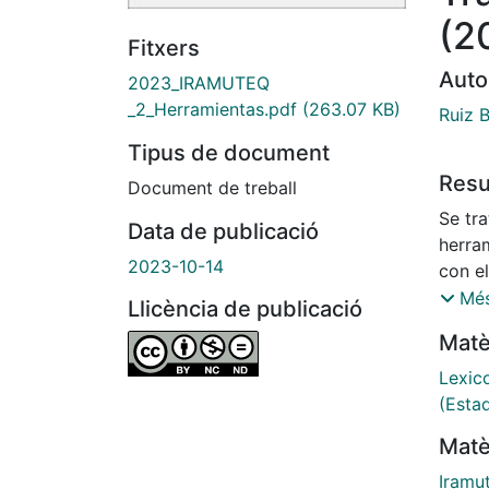
(2
Fitxers
Auto
2023_IRAMUTEQ
_2_Herramientas.pdf
(263.07 KB)
Ruiz 
Tipus de document
Res
Document de treball
Se tr
Data de publicació
herra
2023-10-14
con e
herra
Més
Llicència de publicació
variab
Matè
consi
idioma
Lexic
(Estad
Matè
Iramu