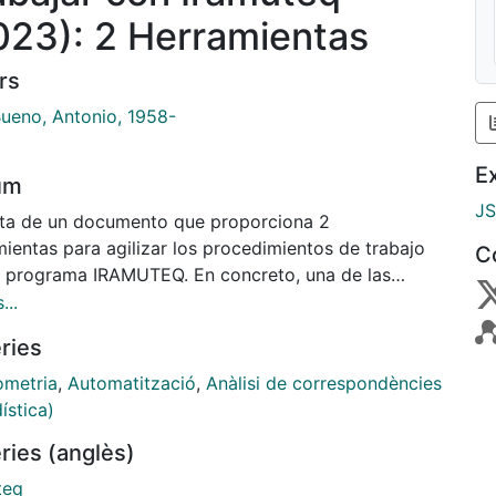
023): 2 Herramientas
rs
Bueno, Antonio, 1958-
E
um
J
ata de un documento que proporciona 2
mientas para agilizar los procedimientos de trabajo
C
l programa IRAMUTEQ. En concreto, una de las
mientas es la conversión de un archivo Excel con
...
les categoriales y textuales. La otro herramienta
ries
ste en la ejemplificación de cómo opera con otro
 distinto a los preinstalados por el programa.
ometria
,
Automatització
,
Anàlisi de correspondències
ística)
ries (anglès)
teq