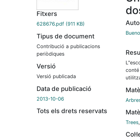
do
Fitxers
Auto
628676.pdf
(911 KB)
Bueno
Tipus de document
Contribució a publicacions
Res
periòdiques
L"esco
Versió
conté
Versió publicada
utilit
Data de publicació
Matè
2013-10-06
Arbre
Tots els drets reservats
Matè
Trees
Col·