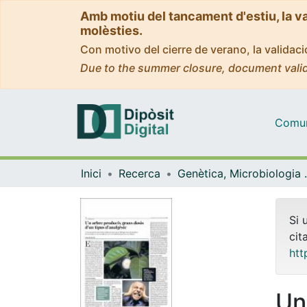
Amb motiu del tancament d'estiu, la v
molèsties.
Con motivo del cierre de verano, la valida
Due to the summer closure, document valid
Comuni
Inici
Recerca
Genètica, M
Si 
cit
htt
Un