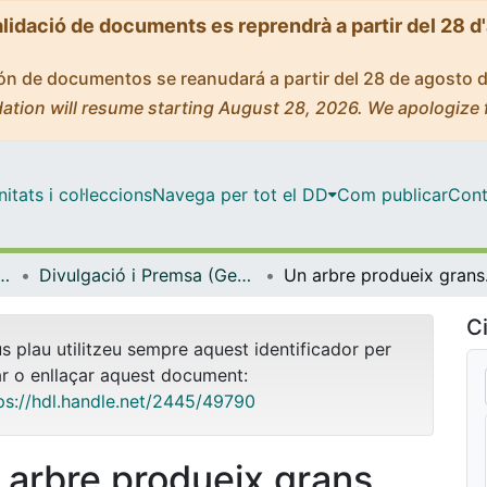
alidació de documents es reprendrà a partir del 28 d
ción de documentos se reanudará a partir del 28 de agosto 
ation will resume starting August 28, 2026. We apologize 
tats i col·leccions
Navega per tot el DD
Com publicar
Cont
icrobiologia i Estadística
Divulgació i Premsa (Genètica, Microbiologia i Estadística)
Un arbre
Ci
us plau utilitzeu sempre aquest identificador per
ar o enllaçar aquest document:
ps://hdl.handle.net/2445/49790
 arbre produeix grans