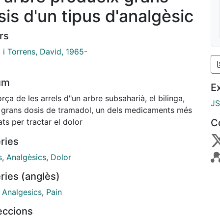
sis d'un tipus d'analgèsic
rs
 i Torrens, David, 1965-
um
E
rça de les arrels d"un arbre subsaharià, el bilinga,
J
 grans dosis de tramadol, un dels medicaments més
zats per tractar el dolor
C
ries
s
,
Analgèsics
,
Dolor
ries (anglès)
,
Analgesics
,
Pain
leccions