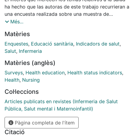
ha hecho que las autoras de este trabajo recurrieran a
una encuesta realizada sobre una muestra de
población juvenil. Para ello, se establecieron diversos
Més...
parámetros sanitarios que pueden reflejar la opinión y
Matèries
conocimientos de este grupo de jóvenes,
entendiéndolo como sondeo previo y demostrativo de
Enquestes
,
Educació sanitària
,
Indicadors de salut
,
la necesidad de una educación para la salud.
Salut
,
Infermeria
Paralelamente, se desea promover la realización de
Matèries (anglès)
estudios sociológicos, por ser un medio directo de
investigación de estructuras sanitarias y sociales, tan
Surveys
,
Health education
,
Health status indicators
,
estrechamente relacionados con la Enfermería y otros
Health
,
Nursing
miembros del equipo de salud.
Col·leccions
Articles publicats en revistes (Infermeria de Salut
Pública, Salut mental i Maternoinfantil)
Pàgina completa de l'ítem
Citació