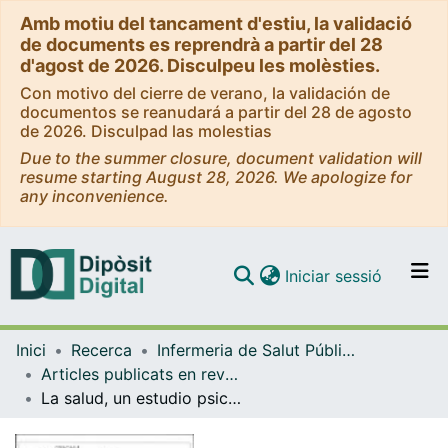
Amb motiu del tancament d'estiu, la validació
de documents es reprendrà a partir del 28
d'agost de 2026. Disculpeu les molèsties.
Con motivo del cierre de verano, la validación de
documentos se reanudará a partir del 28 de agosto
de 2026. Disculpad las molestias
Due to the summer closure, document validation will
resume starting August 28, 2026. We apologize for
any inconvenience.
(current)
Iniciar sessió
Comunitats i col·leccions
Inici
Recerca
Infermeria de Salut Pública, Salut Mental i Maternoinfantil
Navega per tot el DD
Articles publicats en revistes (Infermeria de Salut Pública, Salut mental i Maternoinfantil)
Com publicar
La salud, un estudio psico-social
Contacte