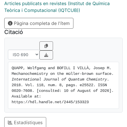
the surface. Here, we discuss all this on the basis of
Articles publicats en revistes (Institut de Química
the well-known M¿uller-Brown surface, and we
Teòrica i Computacional (IQTCUB))
describe a new kind of NT-corridor.
Pàgina completa de l'ítem
Citació
QUAPP, Wolfgang and BOFILL I VILLÀ, Josep M. 
Mechanochemistry on the müller-brown surface. 
International Journal of Quantum Chemistry
. 
2018. Vol. 118, num. 8, pags. e25522. ISSN 
0020-7608. [consulted: 10 of August of 2026]. 
Available at: 
https://hdl.handle.net/2445/153323
Estadístiques