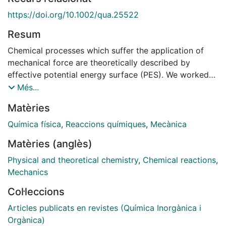
https://doi.org/10.1002/qua.25522
Resum
Chemical processes which suffer the application of
mechanical force are theoretically described by
effective potential energy surface (PES). We worked
out (W. Quapp, J. M. Bofill, Theor. Chem. Acc. 2016,
Més...
135, 113) that the changes due to the force for the
Matèries
minimums and for the saddle points can be described
by Newton trajectories (NT) of the original PES. If the
Química física
,
Reaccions químiques
,
Mecànica
force is so high that the saddle point disappears into a
Matèries (anglès)
shoulder then the mechanochemical action is fulfilled:
the pulling force breaks down the reaction barrier. The
Physical and theoretical chemistry
,
Chemical reactions
,
point is named barrier breakdown point. Different
Mechanics
families of NTs form corridors on the original PES
Col·leccions
which describe qualitative different actions of the
force. The border regions of such corridors are
Articles publicats en revistes (Química Inorgànica i
governed by the valley-ridge inflection points (VRI) of
Orgànica)