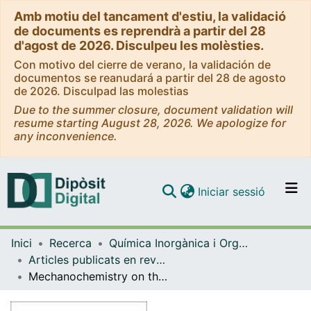
Amb motiu del tancament d'estiu, la validació
de documents es reprendrà a partir del 28
d'agost de 2026. Disculpeu les molèsties.
Con motivo del cierre de verano, la validación de
documentos se reanudará a partir del 28 de agosto
de 2026. Disculpad las molestias
Due to the summer closure, document validation will
resume starting August 28, 2026. We apologize for
any inconvenience.
(current)
Iniciar sessió
Comunitats i col·leccions
Inici
Recerca
Química Inorgànica i Orgànica
Navega per tot el DD
Articles publicats en revistes (Química Inorgànica i Orgànica)
Com publicar
Mechanochemistry on the müller-brown surface
Contacte