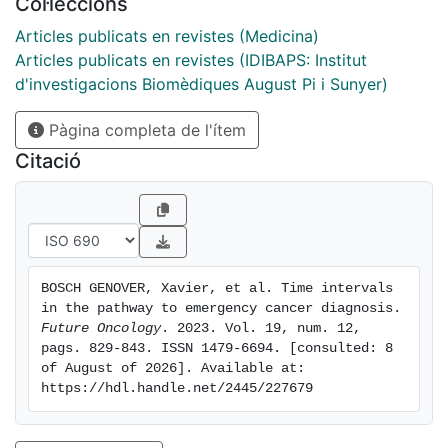
Col·leccions
or more prior PC consultations were similar to PC but
remarkably longer than in those with one or two and
Articles publicats en revistes (Medicina)
no consultations. Conclusion: As we provide new
Articles publicats en revistes (IDIBAPS: Institut
interval measures for the emergency diagnostic
d'investigacions Biomèdiques August Pi i Sunyer)
pathway, results highlight the contribution of prior
Pàgina completa de l'ítem
consultations to interval lengths.
Citació
BOSCH GENOVER, Xavier, et al. Time intervals 
in the pathway to emergency cancer diagnosis. 
Future Oncology
. 2023. Vol. 19, num. 12, 
pags. 829-843. ISSN 1479-6694. [consulted: 8 
of August of 2026]. Available at: 
https://hdl.handle.net/2445/227679