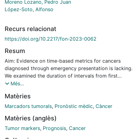
Moreno Lozano, Pedro Juan
López-Soto, Alfonso
Recurs relacionat
https://doi.org/10.2217/fon-2023-0062
Resum
Aim: Evidence on time-based metrics for cancers
diagnosed through emergency presentation is lacking.
We examined the duration of intervals from first
symptoms to cancer diagnosis in the emergency
Més...
versus primary care (PC) presentation route. Methods:
Matèries
Retrospective study of outpatients diagnosed with 15
solid cancers over 5 years. The outcome was the
Marcadors tumorals
,
Pronòstic mèdic
,
Càncer
length of prediagnostic intervals by diagnostic route.
Matèries (anglès)
Results: Median intervals in emergency presenters (n =
3167) were shorter than in PC presenters (n = 2215).
Tumor markers
,
Prognosis
,
Cancer
However, intervals in emergency presenters with three