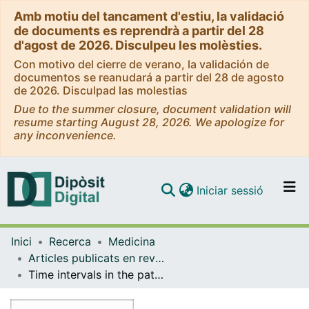
Amb motiu del tancament d'estiu, la validació
de documents es reprendrà a partir del 28
d'agost de 2026. Disculpeu les molèsties.
Con motivo del cierre de verano, la validación de
documentos se reanudará a partir del 28 de agosto
de 2026. Disculpad las molestias
Due to the summer closure, document validation will
resume starting August 28, 2026. We apologize for
any inconvenience.
(current)
Iniciar sessió
Comunitats i col·leccions
Inici
Recerca
Medicina
Navega per tot el DD
Articles publicats en revistes (Medicina)
Com publicar
Time intervals in the pathway to emergency cancer diagnosis.
Contacte