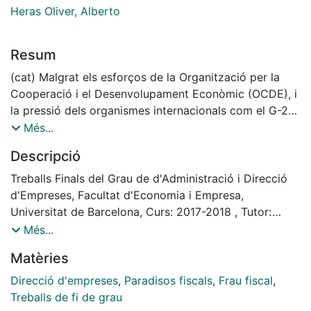
Heras Oliver, Alberto
Resum
(cat) Malgrat els esforços de la Organització per la
Cooperació i el Desenvolupament Econòmic (OCDE), i
la pressió dels organismes internacionals com el G-20
o el Fons Monetari Internacional (FMI) per erradicar els
Més...
paradisos fiscals degut als efectes nocius que
Descripció
provoquen sobre l’economia mundial, aquests encara
continuen proliferant de forma desmesurada en els
Treballs Finals del Grau de d'Administració i Direcció
nostres dies. Cada vegada que posem la televisió o
d'Empreses, Facultat d'Economia i Empresa,
llegim el diari, sentim a parlar d’un nou cas de
Universitat de Barcelona, Curs: 2017-2018 , Tutor:
corrupció, evasió d’impostos o societats offshore,
Alberto Heras Oliver
Més...
majoritàriament per part de persones influents tant en
Matèries
l’àmbit polític, empresarial o fins i tot artístic i
esportiu. Potser ja ha arribat el moment de plantejar-
Direcció d'empreses
,
Paradisos fiscals
,
Frau fiscal
,
nos si realment cal anar més enllà i prendre mesures
Treballs de fi de grau
més fermes davant dels delictes de caire fiscal, ja que