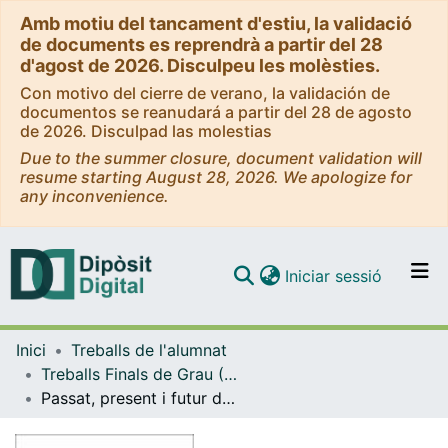
Amb motiu del tancament d'estiu, la validació
de documents es reprendrà a partir del 28
d'agost de 2026. Disculpeu les molèsties.
Con motivo del cierre de verano, la validación de
documentos se reanudará a partir del 28 de agosto
de 2026. Disculpad las molestias
Due to the summer closure, document validation will
resume starting August 28, 2026. We apologize for
any inconvenience.
(current)
Iniciar sessió
Comunitats i col·leccions
Inici
Treballs de l'alumnat
Navega per tot el DD
Treballs Finals de Grau (TFG) - Administració i Direcció d'Empreses
Com publicar
Passat, present i futur dels paradisos fiscals: com poden afectar a l’economia global?
Contacte