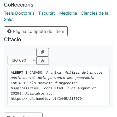
dies en pacients donats d’alta dels serveis d’urgències
Col·leccions
hospitalaris.
3. Determinar si existeixen diferències pronòstiques en
Tesis Doctorals - Facultat - Medicina i Ciències de la
funció dels dispositius de seguiment utilitzats a l’alta
Salut
des d’urgències.
Pàgina completa de l'ítem
4. Estudi cost i eficàcia de la implementació de criteris
d’alta segura.
Citació
5. Descriure les característiques de la revisita al llarg
d’un any de seguiment.
6. Estudiar la influència de l’ingrés hospitalari sobre la
reconsulta a llarg termini.
7. Descriure els diferents tipus de mortalitat associats
ALBERT I CASADO, Arantxa. 
Anàlisi del procés 
a la COVID-19.
assistencial dels pacients amb pneumònia 
8. Investigar si existeixen diferents variables
COVID-19 als serveis d’urgències 
associades segons el tipus de mortalitat per COVID-
hospitalàries.
 [consulted: 7 of August of 
2026]. Available at: 
19.
https://hdl.handle.net/2445/217079