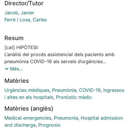
Director/Tutor
Jacob, Javier
Ferré i Losa, Carles
Resum
[cat] HIPÒTESI:
L’anàlisi del procés assistencial dels pacients amb
pneumònia COVID-19 als serveis d’urgències
hospitalaris permetrà millorar la seguretat en la presa
Més...
de decisions final i fer un ús racional dels recursos
Matèries
sanitaris.
Urgències mèdiques
,
Pneumònia
,
COVID-19
,
Ingressos
OBJECTIUS:
i altes en els hospitals
,
Pronòstic mèdic
1. Analitzar les variables associades a la decisió d’alta
Matèries (anglès)
directe des dels serveis d’urgències hospitalaris en
pacients amb pneumònia COVID-19.
Medical emergencies
,
Pneumonia
,
Hospital admission
2. Analitzar las variables associades a la revisita als 30
and discharge
,
Prognosis