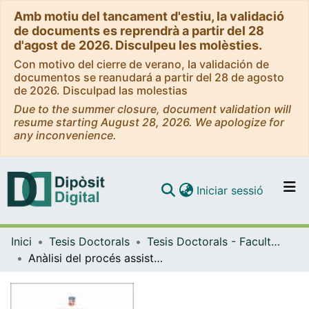
Amb motiu del tancament d'estiu, la validació
de documents es reprendrà a partir del 28
d'agost de 2026. Disculpeu les molèsties.
Con motivo del cierre de verano, la validación de
documentos se reanudará a partir del 28 de agosto
de 2026. Disculpad las molestias
Due to the summer closure, document validation will
resume starting August 28, 2026. We apologize for
any inconvenience.
(current)
Iniciar sessió
Comunitats i col·leccions
Inici
Tesis Doctorals
Tesis Doctorals - Facultat - Medicina i Ciències de la Salut
Navega per tot el DD
Anàlisi del procés assistencial dels pacients amb pneumònia COVID-19 als serveis d’urgències hospitalàries
Com publicar
Contacte