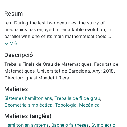
Resum
[en] During the last two centuries, the study of
mechanics has enjoyed a remarkable evolution, in
parallel with one of its main mathematical tools:
symplectic geometry. In this text, some of the most
Més...
important notions have been gathered for the
Descripció
understanding of the Liouville-Arnold Theorem on
completely integrable systems. The final goal of this
Treballs Finals de Grau de Matemàtiques, Facultat de
project is to give a new approach to this fundamental
Matemàtiques, Universitat de Barcelona, Any: 2018,
result; thus the theory presented is appropriately
Director: Ignasi Mundet i Riera
nourished with humble examples to be analyzed.
Matèries
During the work previous to the final composition,
several sources about both the main and many
Sistemes hamiltonians
,
Treballs de fi de grau
,
neighboring topics had to be studied. The tools given
Geometria simplèctica
,
Topologia
,
Mecànica
here can bring interested readers to the further study
Matèries (anglès)
of gigantic problems such as the restricted
three body problem, perturbation theory, and infinite
Hamiltonian systems
,
Bachelor's theses
,
Symplectic