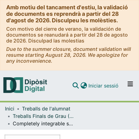
Amb motiu del tancament d'estiu, la validació
de documents es reprendrà a partir del 28
d'agost de 2026. Disculpeu les molèsties.
Con motivo del cierre de verano, la validación de
documentos se reanudará a partir del 28 de agosto
de 2026. Disculpad las molestias
Due to the summer closure, document validation will
resume starting August 28, 2026. We apologize for
any inconvenience.
(current)
Iniciar sessió
Comunitats i col·leccions
Inici
Treballs de l'alumnat
Navega per tot el DD
Treballs Finals de Grau (TFG) - Matemàtiques
Com publicar
Completely integrable systems on hamiltonian mechanics
Contacte