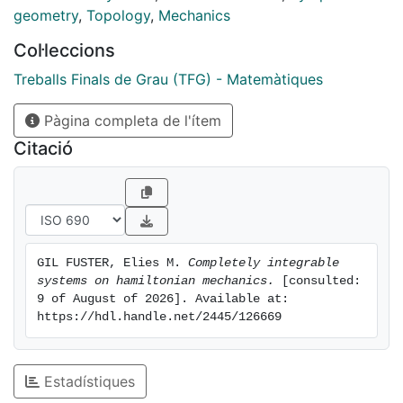
dimensional integrable systems.
geometry
,
Topology
,
Mechanics
Col·leccions
Treballs Finals de Grau (TFG) - Matemàtiques
Pàgina completa de l'ítem
Citació
GIL FUSTER, Elies M. 
Completely integrable 
systems on hamiltonian mechanics.
 [consulted: 
9 of August of 2026]. Available at: 
https://hdl.handle.net/2445/126669
Estadístiques