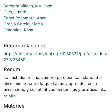
Rochera Villach, Ma. José
Oller, Judith
Engel Rocamora, Anna
Gràcia Garcia, Marta
Colomina, Rosa
Recurs relacionat
https://doi.org/https://doi.org/10.30827/profesorado.v
27i3.23489
Resum
Los estudiantes no siempre perciben con claridad el
alineamiento entre lo que hacen y aprenden en la
universidad y sus objetivos personales y profesionales.
La reflexión, entendida como un proceso socialmente
Més...
construido y mediado por instrumentos en actividades
Matèries
concretas, es clave para lograrlo. Los objetivos de