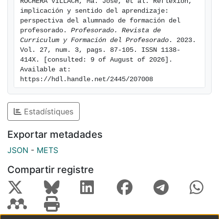
ROCHERA VILLACH, Ma. José, et al. Reflexión, 
reflexión: las actas de sesión son útiles para andamiar
implicación y sentido del aprendizaje: 
procesos de planificación y autorregulación del
perspectiva del alumnado de formación del 
trabajo en grupo, y las actas de reflexión final lo son
profesorado. 
Profesorado. Revista de 
Curriculum y Formación del Profesorado
. 2023. 
para valorar los aprendizajes y conocerse mejor como
Vol. 27, num. 3, pags. 87-105. ISSN 1138-
aprendices. En las conclusiones apuntamos algunas
414X. [consulted: 9 of August of 2026]. 
recomendaciones para apoyar los procesos reflexivos
Available at: 
en la universidad.
https://hdl.handle.net/2445/207008
Estadístiques
Exportar metadades
JSON
-
METS
Compartir registre