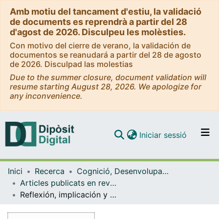
Amb motiu del tancament d'estiu, la validació
de documents es reprendrà a partir del 28
d'agost de 2026. Disculpeu les molèsties.
Con motivo del cierre de verano, la validación de
documentos se reanudará a partir del 28 de agosto
de 2026. Disculpad las molestias
Due to the summer closure, document validation will
resume starting August 28, 2026. We apologize for
any inconvenience.
(current)
Iniciar sessió
Comunitats i col·leccions
Inici
Recerca
Cognició, Desenvolupament i Psicologia de l'Educació
Navega per tot el DD
Articles publicats en revistes (Cognició, Desenvolupament i Psicologia de l'Educació)
Com publicar
Reflexión, implicación y sentido del aprendizaje: perspectiva del alumnado de formación del profesorado
Contacte