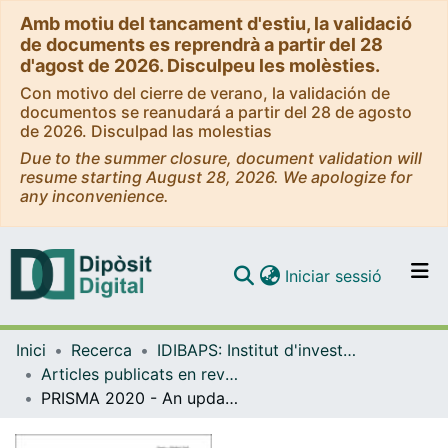
Amb motiu del tancament d'estiu, la validació
de documents es reprendrà a partir del 28
d'agost de 2026. Disculpeu les molèsties.
Con motivo del cierre de verano, la validación de
documentos se reanudará a partir del 28 de agosto
de 2026. Disculpad las molestias
Due to the summer closure, document validation will
resume starting August 28, 2026. We apologize for
any inconvenience.
(current)
Iniciar sessió
Comunitats i col·leccions
Inici
Recerca
IDIBAPS: Institut d'investigacions Biomèdiques August Pi i Sunyer
Navega per tot el DD
Articles publicats en revistes (IDIBAPS: Institut d'investigacions Biomèdiques August Pi i Sunyer)
Com publicar
PRISMA 2020 - An updated checklist for systematic reviews and meta-analyses
Contacte