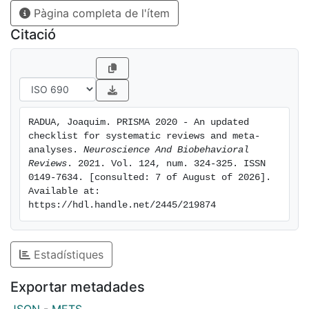
Pàgina completa de l'ítem
Citació
RADUA, Joaquim. PRISMA 2020 - An updated 
checklist for systematic reviews and meta-
analyses. 
Neuroscience And Biobehavioral 
Reviews
. 2021. Vol. 124, num. 324-325. ISSN 
0149-7634. [consulted: 7 of August of 2026]. 
Available at: 
https://hdl.handle.net/2445/219874
Estadístiques
Exportar metadades
JSON
-
METS