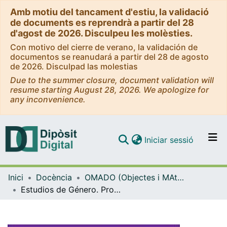
Amb motiu del tancament d'estiu, la validació
de documents es reprendrà a partir del 28
d'agost de 2026. Disculpeu les molèsties.
Con motivo del cierre de verano, la validación de
documentos se reanudará a partir del 28 de agosto
de 2026. Disculpad las molestias
Due to the summer closure, document validation will
resume starting August 28, 2026. We apologize for
any inconvenience.
(current)
Iniciar sessió
Comunitats i col·leccions
Inici
Docència
OMADO (Objectes i MAterials DOcents)
Navega per tot el DD
Estudios de Género. Propuesta de planificación, apuntes de contexto, presentaciones y materiales de trabajo para su docencia en el Grado en Bellas Artes (TG1107)
Com publicar
Contacte