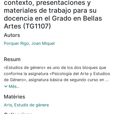
contexto, presentaciones y
materiales de trabajo para su
docencia en el Grado en Bellas
Artes (TG1107)
Autors
Porquer Rigo, Joan Miquel
Resum
«Estudios de género» es uno de los dos bloques que
conforma la asignatura «Psicología del Arte y Estudios
de Género», asignatura básica de segundo curso en el
Grado en Bellas Artes (TG1107) de la Universidad de
Més...
Barcelona. A partir del análisis e interpretación del
Matèries
plan docente para el curso 2023-2024, los materiales
de esta entrada componen una estructura de
Arts
,
Estudis de gènere
contenidos teóricos y propuestas prácticas basadas