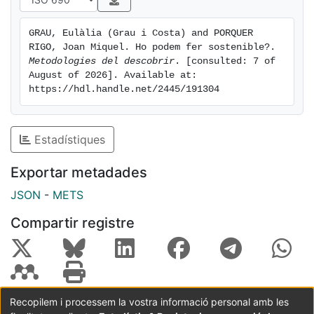
GRAU, Eulàlia (Grau i Costa) and PORQUER 
RIGO, Joan Miquel. Ho podem fer sostenible?. 
Metodologies del descobrir
. [consulted: 7 of 
August of 2026]. Available at: 
https://hdl.handle.net/2445/191304
Estadístiques
Exportar metadades
JSON
-
METS
Compartir registre
Recopilem i processem la vostra informació personal amb les