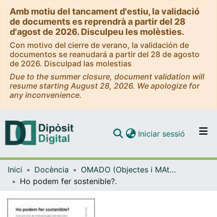
Amb motiu del tancament d'estiu, la validació
de documents es reprendrà a partir del 28
d'agost de 2026. Disculpeu les molèsties.
Con motivo del cierre de verano, la validación de
documentos se reanudará a partir del 28 de agosto
de 2026. Disculpad las molestias
Due to the summer closure, document validation will
resume starting August 28, 2026. We apologize for
any inconvenience.
(current)
Iniciar sessió
Comunitats i col·leccions
Inici
Docència
OMADO (Objectes i MAterials DOcents)
Navega per tot el DD
Ho podem fer sostenible?.
Com publicar
Contacte