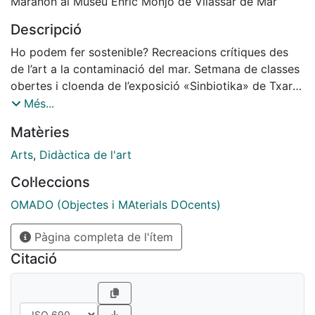
Marañon al Museu Enric Monjo de Vilassar de Mar
Descripció
Ho podem fer sostenible? Recreacions crítiques des
de l’art a la contaminació del mar. Setmana de classes
obertes i cloenda de l’exposició «Sinbiotika» de Txaro
Marañón al Museu Enric Monjo de Vilassar de Mar. Una
Més...
cadena d’accions i formacions creatives amb alumnat i
Matèries
professorat de la Facultat de Belles Arts de la
Universitat de Barcelona. 18-24 d’octubre de 2021.
Arts
,
Didàctica de l'art
Col·leccions
OMADO (Objectes i MAterials DOcents)
Pàgina completa de l'ítem
Citació