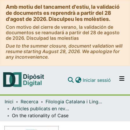
Amb motiu del tancament d'estiu, la validació
de documents es reprendrà a partir del 28
d'agost de 2026. Disculpeu les molèsties.
Con motivo del cierre de verano, la validación de
documentos se reanudará a partir del 28 de agosto
de 2026. Disculpad las molestias
Due to the summer closure, document validation will
resume starting August 28, 2026. We apologize for
any inconvenience.
(current)
Iniciar sessió
Comunitats i col·leccions
Inici
Recerca
Filologia Catalana i Lingüística General
Navega per tot el DD
Articles publicats en revistes (Filologia Catalana i Lingüística General)
Com publicar
On the rationality of Case
Contacte