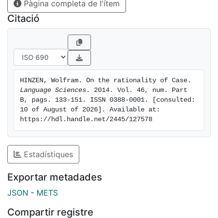
Pàgina completa de l'ítem
Therefore, Case receives a rationalization in terms of
how lexical memory is made referential and
Citació
propositional in language. Structural Case is
'uninterpretable' (bereft of content) only if a non-
grammatical notion of meaning is employed, and
sapiens-specific cognition is (implausibly) regarded as
unmediated by language.
HINZEN, Wolfram. On the rationality of Case. 
Language Sciences
. 2014. Vol. 46, num. Part 
B, pags. 133-151. ISSN 0388-0001. [consulted: 
10 of August of 2026]. Available at: 
https://hdl.handle.net/2445/127578
Estadístiques
Exportar metadades
JSON
-
METS
Compartir registre