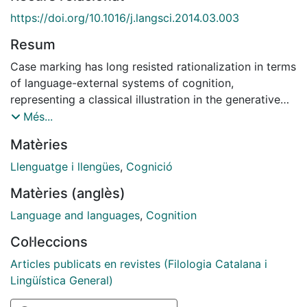
https://doi.org/10.1016/j.langsci.2014.03.003
Resum
Case marking has long resisted rationalization in terms
of language-external systems of cognition,
representing a classical illustration in the generative
tradition for an apparently purely 'formal' or 'syntactic'
Més...
aspect of grammatical organization. I argue that this
Matèries
impasse derives from the prevailing absence of a
notion of grammatical meaning, i.e. meaning
Llenguatge i llengües
,
Cognició
unavailable lexically or in non-linguistic cognition and
Matèries (anglès)
uniquely dependent on grammatical forms of
organization. In particular, propositional forms of
Language and languages
,
Cognition
reference, contrary to their widespread designation as
Col·leccions
'semantic', are arguably not only grammar-dependent
but depend on relations designated as structural
Articles publicats en revistes (Filologia Catalana i
'Cases'. I further argue that these fail to reduce to
Lingüística General)
thematic structure, Person, Tense, or Agreement.