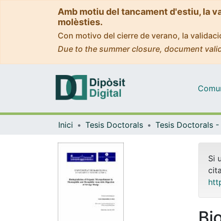
Amb motiu del tancament d'estiu, la v
molèsties.
Con motivo del cierre de verano, la valida
Due to the summer closure, document valid
Comuni
Inici
Tesis Doctorals
Si 
cit
htt
Bi