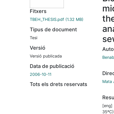
mi
Fitxers
th
TBEH_THESIS.pdf
(1.32 MB)
an
Tipus de document
se
Tesi
Versió
Auto
Versió publicada
Benab
Data de publicació
Dire
2006-10-11
Mata 
Tots els drets reservats
Res
[eng]
35ºC)