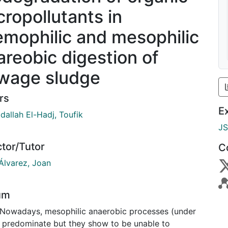
cropollutants in
emophilic and mesophilic
areobic digestion of
wage sludge
rs
E
dallah El-Hadj, Toufik
J
ctor/Tutor
C
Álvarez, Joan
um
 Nowadays, mesophilic anaerobic processes (under
 predominate but they show to be unable to