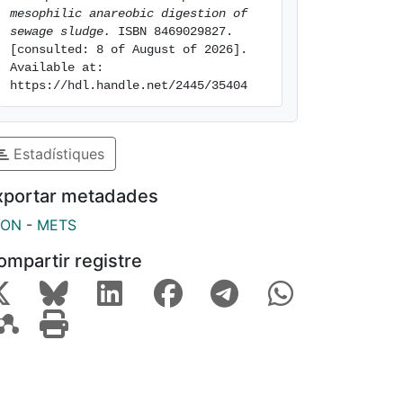
mesophilic anareobic digestion of 
sewage sludge.
 ISBN 8469029827. 
[consulted: 8 of August of 2026]. 
Available at: 
https://hdl.handle.net/2445/35404
Estadístiques
xportar metadades
SON
-
METS
ompartir registre