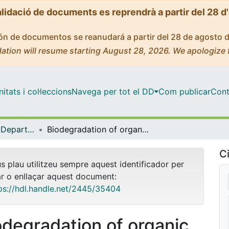
alidació de documents es reprendrà a partir del 28 d
ción de documentos se reanudará a partir del 28 de agosto 
ation will resume starting August 28, 2026. We apologize 
tats i col·leccions
Navega per tot el DD
Com publicar
Cont
Tesis Doctorals - Departament - Enginyeria Química i Metal·lúrgia
Biodegradation of organic micropollutants in themophilic and mesophilic anareobic digestion of sewage sludge
Ci
us plau utilitzeu sempre aquest identificador per
ar o enllaçar aquest document:
ps://hdl.handle.net/2445/35404
odegradation of organic