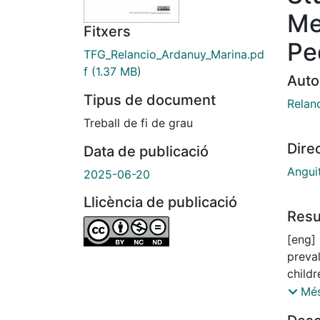
Me
Fitxers
Pe
TFG_Relancio_Ardanuy_Marina.pd
f
(1.37 MB)
Auto
Tipus de document
Relan
Treball de fi de grau
Dire
Data de publicació
Angui
2025-06-20
Llicència de publicació
Res
[eng] 
preva
childr
defini
Més
level)