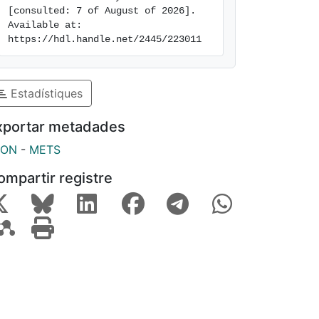
[consulted: 7 of August of 2026]. 
Available at: 
https://hdl.handle.net/2445/223011
Estadístiques
xportar metadades
SON
-
METS
ompartir registre