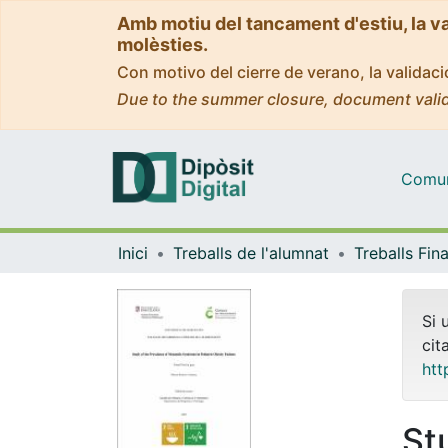
Amb motiu del tancament d'estiu, la v
molèsties.
Con motivo del cierre de verano, la valida
Due to the summer closure, document valid
Comuni
Inici
Treballs de l'alumnat
Si 
cit
htt
St