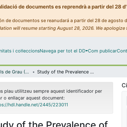
alidació de documents es reprendrà a partir del 28 d
ción de documentos se reanudará a partir del 28 de agosto 
ation will resume starting August 28, 2026. We apologize 
tats i col·leccions
Navega per tot el DD
Com publicar
Cont
Treballs Finals de Grau (TFG) - Nutrició Humana i Dietètica
Study of the Prevalence of Metabolic Syndrome in Pediatric Obesity Patients
Ci
us plau utilitzeu sempre aquest identificador per
ar o enllaçar aquest document:
ps://hdl.handle.net/2445/223011
udy of the Prevalence of