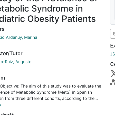
tabolic Syndrome in
diatric Obesity Patients
rs
cio Ardanuy, Marina
E
ctor/Tutor
J
ta-Ruiz, Augusto
C
um
Objective: The aim of this study was to evaluate the
lence of Metabolic Syndrome (MetS) in Spanish
en from three different cohorts, according to the
tion by Ahrens et al. (2014) (IDEFICS study, action
...
. Additionally, it analyzed the components of MetS in