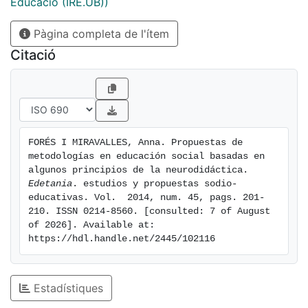
Education at the University of Barcelona. In recent
Educació (IRE.UB))
years major advances in neuroscience have enabled us
Pàgina completa de l'ítem
to better understand how the brain functions and the
foundations of learning. Expand neurodidactic
Citació
knowledge allows us to also improve methodological
approaches in college, and facilitate greater learning.
This article is only a first outline of the possible
applications of methodologies based on
neurodidactics.
FORÉS I MIRAVALLES, Anna. Propuestas de 
metodologías en educación social basadas en 
algunos principios de la neurodidáctica. 
Edetania
. estudios y propuestas sodio-
educativas. Vol.  2014, num. 45, pags. 201-
210. ISSN 0214-8560. [consulted: 7 of August 
of 2026]. Available at: 
https://hdl.handle.net/2445/102116
Estadístiques