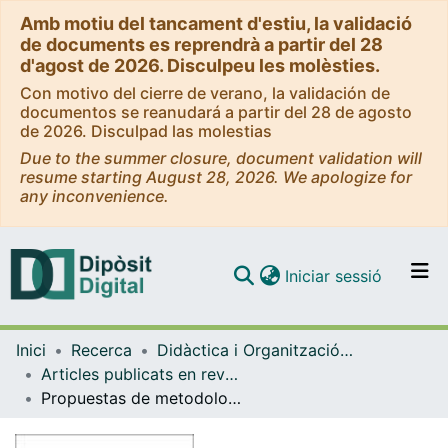
Amb motiu del tancament d'estiu, la validació
de documents es reprendrà a partir del 28
d'agost de 2026. Disculpeu les molèsties.
Con motivo del cierre de verano, la validación de
documentos se reanudará a partir del 28 de agosto
de 2026. Disculpad las molestias
Due to the summer closure, document validation will
resume starting August 28, 2026. We apologize for
any inconvenience.
(current)
Iniciar sessió
Comunitats i col·leccions
Inici
Recerca
Didàctica i Organització Educativa
Navega per tot el DD
Articles publicats en revistes (Didàctica i Organització Educativa)
Com publicar
Propuestas de metodologías en educación social basadas en algunos principios de la neurodidáctica
Contacte