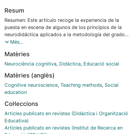
Resum
Resumen: Este artículo recoge la experiencia de la
puesta en escena de algunos de los principios de la
neurodidáctica aplicados a la metodología del grado
de Educación Social de la Facultad de Pedagogía de la
Més...
Universidad de Barcelona. En los últimos años los
Matèries
grandes avances de las neurociencias nos han llevado
a conocer mejor el funcionamiento del cerebro y las
Neurociència cognitiva
,
Didàctica
,
Educació social
bases del aprendizaje. Ampliar el conocimiento
Matèries (anglès)
neurodidáctico nospermite mejorar también los
planteamientos metodológicos en la universidad, y
Cognitive neuroscience
,
Teaching methods
,
Social
facilitar un mayor aprendizaje. Este artículo solo es un
education
primer esbozo de las posibles aplicaciones de
Col·leccions
metodologías basadas en la neurodidáctica. Abstract:
This article describes the experiences of the staging
Articles publicats en revistes (Didàctica i Organització
of some of the principles of the methodology applied
Educativa)
neurodidactics grade social education Faculty of
Articles publicats en revistes (Institut de Recerca en