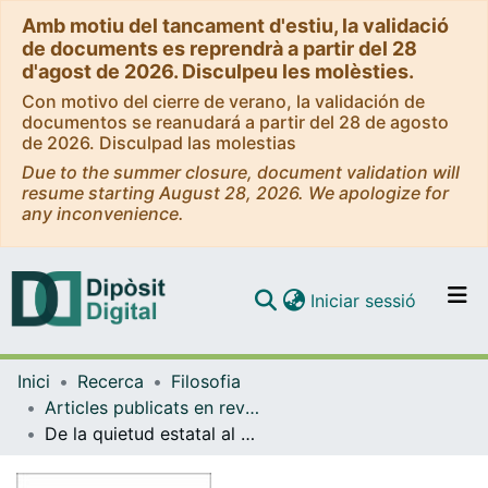
Amb motiu del tancament d'estiu, la validació
de documents es reprendrà a partir del 28
d'agost de 2026. Disculpeu les molèsties.
Con motivo del cierre de verano, la validación de
documentos se reanudará a partir del 28 de agosto
de 2026. Disculpad las molestias
Due to the summer closure, document validation will
resume starting August 28, 2026. We apologize for
any inconvenience.
(current)
Iniciar sessió
Comunitats i col·leccions
Inici
Recerca
Filosofia
Navega per tot el DD
Articles publicats en revistes (Filosofia)
Com publicar
De la quietud estatal al movimiento social
Contacte