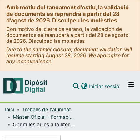
Amb motiu del tancament d'estiu, la validació
de documents es reprendrà a partir del 28
d'agost de 2026. Disculpeu les molèsties.
Con motivo del cierre de verano, la validación de
documentos se reanudará a partir del 28 de agosto
de 2026. Disculpad las molestias
Due to the summer closure, document validation will
resume starting August 28, 2026. We apologize for
any inconvenience.
(current)
Iniciar sessió
Comunitats i col·leccions
Inici
Treballs de l'alumnat
Navega per tot el DD
Màster Oficial - Formació del Professorat de Secundària Obligatòria i Batxillerat, Formació Professional i Ensenyament d'Idiomes
Com publicar
Obrim les aules a la literatura: educació literària i mètodes globalitzats a secundària
Contacte