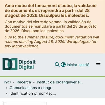
Amb motiu del tancament d'estiu, la validació
de documents es reprendrà a partir del 28
d'agost de 2026. Disculpeu les molèsties.
Con motivo del cierre de verano, la validación de
documentos se reanudará a partir del 28 de agosto
de 2026. Disculpad las molestias
Due to the summer closure, document validation will
resume starting August 28, 2026. We apologize for
any inconvenience.
(current)
Iniciar sessió
Comunitats i col·leccions
Inici
Recerca
Institut de Bioenginyeria de Catalunya (IBEC)
Navega per tot el DD
Comunicacions a congressos (Institut de Bioenginyeria de Catalunya (IBEC))
Com publicar
Identification of non-technical roadblocks in cognitive robotic surgery
Contacte