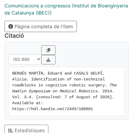
surgery, including recommendations for the robotic,
Comunicacions a congressos (Institut de Bioenginyeria
legal and medical communities involved in this field.
de Catalunya (IBEC))
Pàgina completa de l'ítem
Citació
BERGÉS MARTÍN, Eduard and CASALS GELPÍ, 
Alícia. Identification of non-technical 
roadblocks in cognitive robotic surgery. 
The 
Hamlyn Symposium on Medical Robotics
. 2014. 
Vol. 3-4. [consulted: 7 of August of 2026]. 
Available at: 
https://hdl.handle.net/2445/188681
Estadístiques