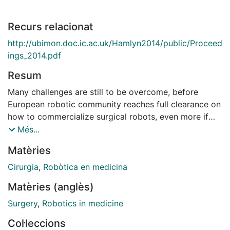
Recurs relacionat
http://ubimon.doc.ic.ac.uk/Hamlyn2014/public/Proceed
ings_2014.pdf
Resum
Many challenges are still to be overcome, before
European robotic community reaches full clearance on
how to commercialize surgical robots, even more if
they are endowed with some cognitive features.
Més...
Besides the technical difficulties of developing such
Matèries
devices from the engineering and medical point of
view, firm obstacles are also present regarding the
Cirurgia
,
Robòtica en medicina
social, legal and ethical implications that will arise,
Matèries (anglès)
once this technology is available and ready to use for
surgical purposes. This presents the results reached by
Surgery
,
Robotics in medicine
the coordinated action Eurosurge to face non-
Col·leccions
technical roadblocks foreseen in future robotic