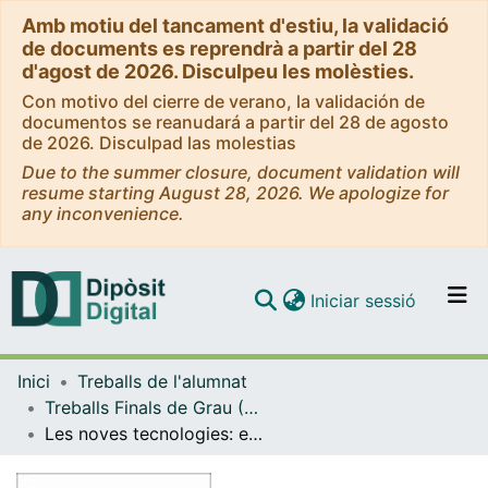
Amb motiu del tancament d'estiu, la validació
de documents es reprendrà a partir del 28
d'agost de 2026. Disculpeu les molèsties.
Con motivo del cierre de verano, la validación de
documentos se reanudará a partir del 28 de agosto
de 2026. Disculpad las molestias
Due to the summer closure, document validation will
resume starting August 28, 2026. We apologize for
any inconvenience.
(current)
Iniciar sessió
Comunitats i col·leccions
Inici
Treballs de l'alumnat
Navega per tot el DD
Treballs Finals de Grau (TFG) - Mestre d'Educació Primària
Com publicar
Les noves tecnologies: el futur de l’educació
Contacte