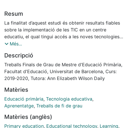
Resum
La finalitat d’aquest estudi és obtenir resultats fiables
sobre la implementació de les TIC en un centre
educatiu, el qual tingui accés a les noves tecnologies
en la majoria de contextos. El criteri que s’ha seguit
Més...
per a la selecció de la mostra ha sigut la capacitat de
Descripció
participar dins del Projecte Samsung Smart School.
Els participants de l’estudi han sigut voluntaris de
Treballs Finals de Grau de Mestre d'Educació Primària,
l’equip directiu, docents i alumnes del centre. Els
Facultat d'Educació, Universitat de Barcelona, Curs:
instruments utilitzats per a la recollida de dades han
2019-2020, Tutora: Ann Elizabeth Wilson Daily
sigut entrevistes dirigides i semidirigides. Els resultats
Matèries
de l’estudi constaten que els beneficis que han
aparegut en la implementació de les TIC dins d’aquest
Educació primària
,
Tecnologia educativa
,
centre educatiu han sigut l’augment de la motivació, el
Aprenentatge
,
Treballs de fi de grau
treball de valors morals i l’augment de la interacció i la
Matèries (anglès)
comunicació durant l’ús de les tecnologies. En canvi,
els inconvenients que han aparegut han sigut la poca
Primary education
,
Educational technology
,
Learning
,