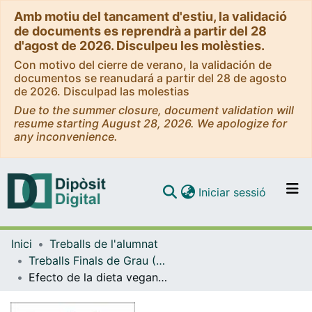
Amb motiu del tancament d'estiu, la validació
de documents es reprendrà a partir del 28
d'agost de 2026. Disculpeu les molèsties.
Con motivo del cierre de verano, la validación de
documentos se reanudará a partir del 28 de agosto
de 2026. Disculpad las molestias
Due to the summer closure, document validation will
resume starting August 28, 2026. We apologize for
any inconvenience.
(current)
Iniciar sessió
Comunitats i col·leccions
Inici
Treballs de l'alumnat
Navega per tot el DD
Treballs Finals de Grau (TFG) - Nutrició Humana i Dietètica
Com publicar
Efecto de la dieta vegana en la microbiota intestinal
Contacte