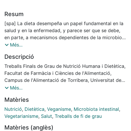
Resum
[spa] La dieta desempeña un papel fundamental en la
salud y en la enfermedad, y parece ser que se debe,
en parte, a mecanismos dependientes de la microbiota
intestinal. La microbiota intestinal humana es un
Més...
ecosistema complejo formado por diversas
Descripció
comunidades microbianas que interactúan y compiten
por los nutrientes contenidos en la dieta. Existen
Treballs Finals de Grau de Nutrició Humana i Dietètica,
diversos factores que influyen en la modulación de la
Facultat de Farmàcia i Ciències de l'Alimentació,
composición de la microbiota intestinal, entre los
Campus de l'Alimentació de Torribera, Universitat de
cuales, los más relevantes son los hábitos dietéticos.
Barcelona. Curs: 2022-2023. Tutor: Ma. Pilar Vinardell
Més...
Es necesario comprender el vínculo entre la dieta y la
Martínez-Hidalgo
Matèries
microbiota intestinal para intentar controlar y/o
prevenir las enfermedades crónicas no transmisibles.
Nutrició
,
Dietètica
,
Veganisme
,
Microbiota intestinal
,
La dieta vegana incluye alimentos ricos en fibra
Vegetarianisme
,
Salut
,
Treballs de fi de grau
dietética, polifenoles, ácidos grasos insaturados,
Matèries (anglès)
proteína de origen vegetal y micronutrientes, los