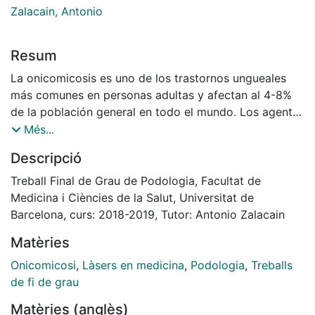
Zalacain, Antonio
Resum
La onicomicosis es uno de los trastornos ungueales
más comunes en personas adultas y afectan al 4-8%
de la población general en todo el mundo. Los agentes
causantes son los dermatofitos, mohos filamentosos
Més...
no dermatofitos y las levaduras. La mayoría de las
Descripció
onicomicosis son causadas por hongos dermatofitos.
Los métodos usados para su diagnóstico consisten en
Treball Final de Grau de Podologia, Facultat de
la anamnesis, exploración física, la microscopía directa
Medicina i Ciències de la Salut, Universitat de
(KOH) y el cultivo. Hay diferentes presentaciones
Barcelona, curs: 2018-2019, Tutor: Antonio Zalacain
clínicas dependiendo del agente causal, pero todas
Matèries
tienen sintomatología común: la decoloración de la
uña, alteraciones en la superficie, hiperqueratosis,
Onicomicosi
,
Làsers en medicina
,
Podologia
,
Treballs
crecimiento lento y onicolisis. Hasta hace una década
de fi de grau
aproximadamente el tratamiento por excelencia para
Matèries (anglès)
tratar la onicomicosis era el tratamiento antifúngico