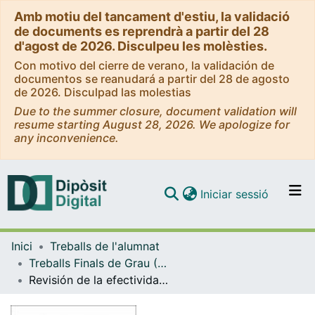
Amb motiu del tancament d'estiu, la validació
de documents es reprendrà a partir del 28
d'agost de 2026. Disculpeu les molèsties.
Con motivo del cierre de verano, la validación de
documentos se reanudará a partir del 28 de agosto
de 2026. Disculpad las molestias
Due to the summer closure, document validation will
resume starting August 28, 2026. We apologize for
any inconvenience.
(current)
Iniciar sessió
Comunitats i col·leccions
Inici
Treballs de l'alumnat
Navega per tot el DD
Treballs Finals de Grau (TFG) - Podologia
Com publicar
Revisión de la efectividad del láser 1064nm para el tratamiento de las onicomicosis
Contacte