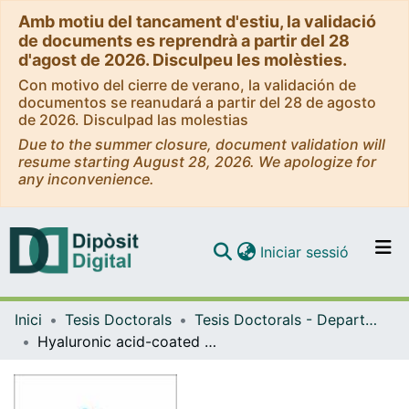
Amb motiu del tancament d'estiu, la validació
de documents es reprendrà a partir del 28
d'agost de 2026. Disculpeu les molèsties.
Con motivo del cierre de verano, la validación de
documentos se reanudará a partir del 28 de agosto
de 2026. Disculpad las molestias
Due to the summer closure, document validation will
resume starting August 28, 2026. We apologize for
any inconvenience.
(current)
Iniciar sessió
Comunitats i col·leccions
Inici
Tesis Doctorals
Tesis Doctorals - Departament - Farmàcia i Tecnologia Farmacèutica
Navega per tot el DD
Hyaluronic acid-coated gold nanoparticles as an anticancer drug delivery system - Biological characterization and efficacy
Com publicar
Contacte