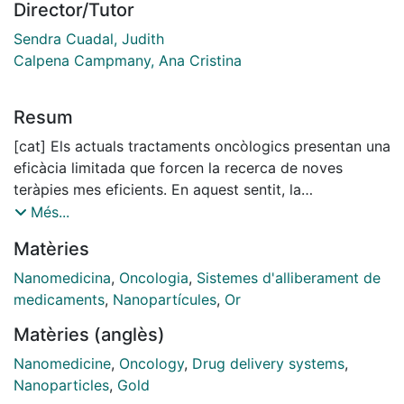
Director/Tutor
Sendra Cuadal, Judith
Calpena Campmany, Ana Cristina
Resum
[cat] Els actuals tractaments oncòlogics presentan una
eficàcia limitada que forcen la recerca de noves
teràpies mes eficients. En aquest sentit, la
nanotecnologia ha generat moltes expectatives.
Més...
Durant aquesta tesi, hem desenvolupat un sistema
Matèries
d’alliberaciò de fârmacs formats per nanopartícules
d’or (AuNP) recobertes amb àcid hialurònic (HA),
Nanomedicina
,
Oncologia
,
Sistemes d'alliberament de
dirigit a CD44, una glicoproteïna que es sobreexpresa
medicaments
,
Nanopartícules
,
Or
a la superfície cel.lular de diferents tipus de tumor.
Matèries (anglès)
Aquest sistema (EDS: Endor Delivery System)
proporciona una plataforma per a la conjugaciò de
Nanomedicine
,
Oncology
,
Drug delivery systems
,
diferents fârmacs antitumorals per tal de tractar el
Nanoparticles
,
Gold