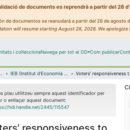
alidació de documents es reprendrà a partir del 28 d
ción de documentos se reanudará a partir del 28 de agosto 
ation will resume starting August 28, 2026. We apologize 
tats i col·leccions
Navega per tot el DD
Com publicar
Cont
ut d’Economia de Barcelona)
IEB (Institut d’Economia de Barcelona) – Working Papers
Voters’ respo
Ci
us plau utilitzeu sempre aquest identificador per
ar o enllaçar aquest document:
ps://hdl.handle.net/2445/115547
ters’ responsiveness to