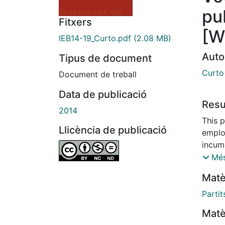
pu
Fitxers
[W
IEB14-19_Curto.pdf
(2.08 MB)
Auto
Tipus de document
Curto
Document de treball
Data de publicació
Res
2014
This p
Llicència de publicació
emplo
incum
focus
Més
progr
Matè
the c
evalua
Partit
munic
Matè
that 