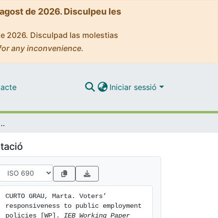
'agost de 2026. Disculpeu les
de 2026. Disculpad las molestias
for any inconvenience.
acte
Iniciar sessió
nsiveness to public employment policies [WP]
tació
CURTO GRAU, Marta. Voters’ 
responsiveness to public employment 
policies [WP]. 
IEB Working Paper 