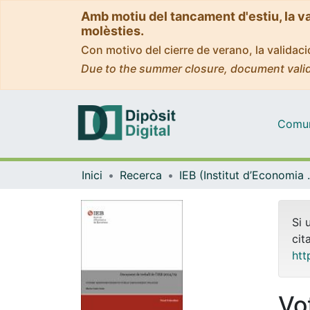
Amb motiu del tancament d'estiu, la v
molèsties.
Con motivo del cierre de verano, la valida
Due to the summer closure, document valid
Comuni
Inici
Recerca
IEB (Instit
Si 
cit
htt
Vo