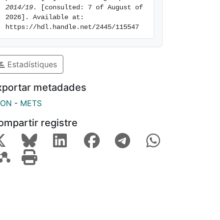
2014/19
. [consulted: 7 of August of 
2026]. Available at: 
https://hdl.handle.net/2445/115547
Estadístiques
xportar metadades
SON
-
METS
ompartir registre