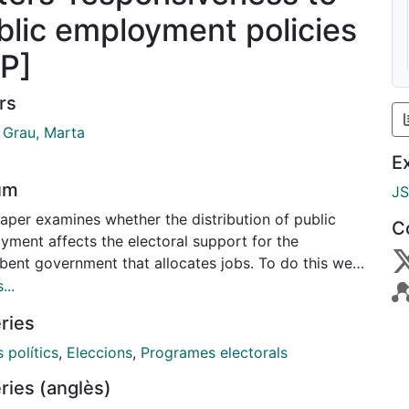
blic employment policies
P]
rs
 Grau, Marta
E
um
J
aper examines whether the distribution of public
C
yment affects the electoral support for the
bent government that allocates jobs. To do this we
 on the Spanish Plan for Rural Employment (PER), a
...
am of temporary public employment introduced by
ries
entral government in two lagging regions. We
te voters’ responsiveness to this policy using
s polítics
,
Eleccions
,
Programes electorals
ipal-level electoral data and employing an estimator
ries (anglès)
combines propensity score matching with a