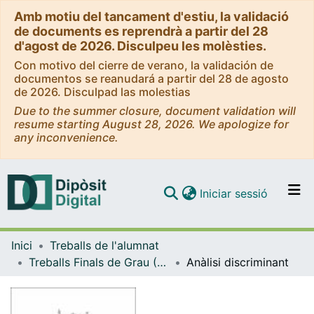
Amb motiu del tancament d'estiu, la validació
de documents es reprendrà a partir del 28
d'agost de 2026. Disculpeu les molèsties.
Con motivo del cierre de verano, la validación de
documentos se reanudará a partir del 28 de agosto
de 2026. Disculpad las molestias
Due to the summer closure, document validation will
resume starting August 28, 2026. We apologize for
any inconvenience.
(current)
Iniciar sessió
Comunitats i col·leccions
Inici
Treballs de l'alumnat
Navega per tot el DD
Treballs Finals de Grau (TFG) - Matemàtiques
Anàlisi discriminant
Com publicar
Contacte