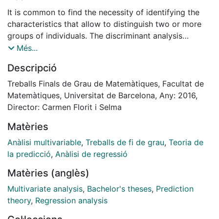
It is common to find the necessity of identifying the
characteristics that allow to distinguish two or more
groups of individuals. The discriminant analysis
consists in studying and analysing these
Més...
characteristics that you can use at the time of
Descripció
classifying in two or more groups. To know how to
distinguish the groups you need
Treballs Finals de Grau de Matemàtiques, Facultat de
to get the information, evaluated in variables in how it
Matemàtiques, Universitat de Barcelona, Any: 2016,
is supposed to distinguish.
Director: Carmen Florit i Selma
With the discriminant analysis you can find these
Matèries
variables and which of these are necessary to achieve
the best classification. You use the name of class to
Anàlisi multivariable
,
Treballs de fi de grau
,
Teoria de
identify the groups as an answer, for example, a
la predicció
,
Anàlisi de regressió
categoric variable with as many discreet values as
Matèries (anglès)
groups they have. The variables that are used to
distinguish the groups are used as predictors or
Multivariate analysis
,
Bachelor's theses
,
Prediction
discriminant variables. There are several ways to deal
theory
,
Regression analysis
with these analysis. In particular, this work is focused