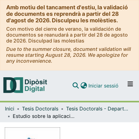
Amb motiu del tancament d'estiu, la validació
de documents es reprendrà a partir del 28
d'agost de 2026. Disculpeu les molèsties.
Con motivo del cierre de verano, la validación de
documentos se reanudará a partir del 28 de agosto
de 2026. Disculpad las molestias
Due to the summer closure, document validation will
resume starting August 28, 2026. We apologize for
any inconvenience.
(current)
Iniciar sessió
Comunitats i col·leccions
Inici
Tesis Doctorals
Tesis Doctorals - Departament - Enginyeria Química i Metal·lúrgia
Navega per tot el DD
Estudio sobre la aplicación de la tecnología de membranas para la recuperación del ácido Fosfórico de las aguas de lavado en el proceso de anodizado del aluminio
Com publicar
Contacte