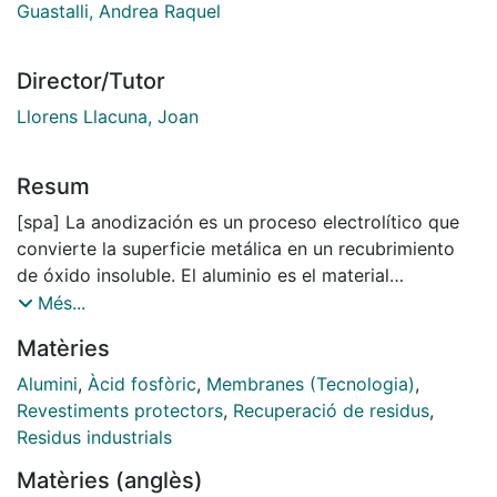
Guastalli, Andrea Raquel
Director/Tutor
Llorens Llacuna, Joan
Resum
[spa] La anodización es un proceso electrolítico que
convierte la superficie metálica en un recubrimiento
de óxido insoluble. El aluminio es el material
anodizado con más frecuencia. El llamado
Més...
“abrillantado” del aluminio se realiza comúnmente con
Matèries
baños de ácido fosfórico concentrado. Después de la
anodización, las piezas deben enjuagarse
Alumini
,
Àcid fosfòric
,
Membranes (Tecnologia)
,
cuidadosamente, y es en ésta operación en la que se
Revestiments protectors
,
Recuperació de residus
,
produce una dilución de la solución del baño
Residus industrials
arrastrada en la capa de óxido formada.
Matèries (anglès)