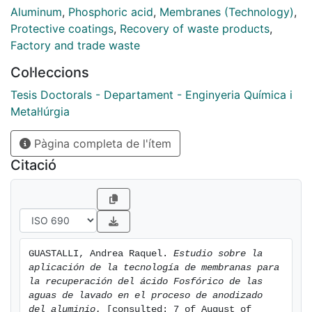
Es en este aspecto donde se plantea la mejora de la
Aluminum
,
Phosphoric acid
,
Membranes (Technology)
,
calidad medioambiental del sector mediante un plan
Protective coatings
,
Recovery of waste products
,
de recuperación y reutilización de los ácidos diluidos
Factory and trade waste
en las aguas de lavado, especialmente del ácido
Col·leccions
fosfórico.
Tesis Doctorals - Departament - Enginyeria Química i
Las membranas son una herramienta atractiva que
Metal·lúrgia
ofrece un amplio rango de aplicaciones, especialmente
Pàgina completa de l'ítem
en el campo de la alimentación, bebidas, bioquímica,
etc. Hay muchos ejemplos que pueden encontrarse en
Citació
el tratamiento de efluentes, la desalinización de aguas
o la concentración de soluciones. La separación de
diferentes componentes se consigue por la acción de
una membrana separadora y por la influencia de una
fuerza impulsora a ambos lados de la membrana
GUASTALLI, Andrea Raquel. 
Estudio sobre la 
(presión, concentración, campo eléctrico).
aplicación de la tecnología de membranas para 
la recuperación del ácido Fosfórico de las 
Son objetivos de este trabajo:
aguas de lavado en el proceso de anodizado 
del aluminio.
 [consulted: 7 of August of 