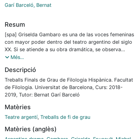
Garí Barceló, Bernat
Resum
[spa] Griselda Gambaro es una de las voces femeninas
con mayor poder dentro del teatro argentino del siglo
XX. Si se atiende a su obra dramática, se observa
rápidamente que el tema predominante sobre el que
Més...
gravitan la gran mayoría de sus piezas dramatúrgicas
Descripció
es una reflexión profunda en torno al poder. Pese a la
existencia de diversos estudios previos que atienden a
Treballs Finals de Grau de Filologia Hispànica. Facultat
esta temática, son pocos los que observan la
de Filologia. Universitat de Barcelona, Curs: 2018-
universalidad de las reflexiones que ofrece Gambaro.
2019, Tutor: Bernat Garí Barceló
El presente trabajo tratará de mostrar con mayor
Matèries
claridad esta temática a partir de un análisis crítico de
la dramaturgia gambariana –delimitada temporalmente
Teatre argentí
,
Treballs de fi de grau
entre 1963 y 1986– y de la relación que se puede
Matèries (anglès)
establecer con las reflexiones teóricas en torno al
poder de Michel Foucault en Vigilar y Castigar.