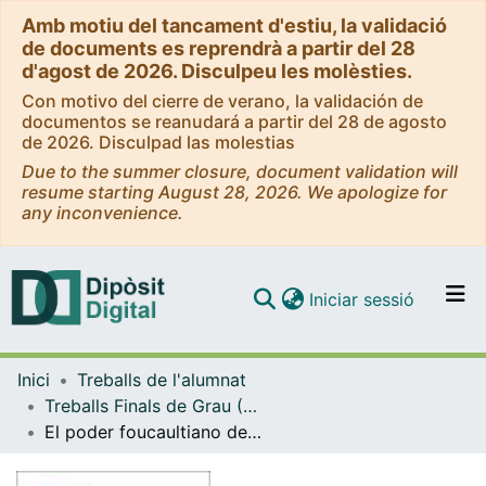
Amb motiu del tancament d'estiu, la validació
de documents es reprendrà a partir del 28
d'agost de 2026. Disculpeu les molèsties.
Con motivo del cierre de verano, la validación de
documentos se reanudará a partir del 28 de agosto
de 2026. Disculpad las molestias
Due to the summer closure, document validation will
resume starting August 28, 2026. We apologize for
any inconvenience.
(current)
Iniciar sessió
Comunitats i col·leccions
Inici
Treballs de l'alumnat
Navega per tot el DD
Treballs Finals de Grau (TFG) - Filologia Hispànica
Com publicar
El poder foucaultiano de la dramaturgia de Griselda Gambaro
Contacte