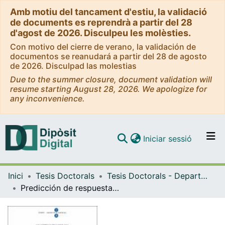
Amb motiu del tancament d'estiu, la validació
de documents es reprendrà a partir del 28
d'agost de 2026. Disculpeu les molèsties.
Con motivo del cierre de verano, la validación de
documentos se reanudará a partir del 28 de agosto
de 2026. Disculpad las molestias
Due to the summer closure, document validation will
resume starting August 28, 2026. We apologize for
any inconvenience.
(current)
Iniciar sessió
Comunitats i col·leccions
Inici
Tesis Doctorals
Tesis Doctorals - Departament - Bioquímica i Biologia Molecular (Farmàcia)
Navega per tot el DD
Predicción de respuesta a tratamiento en pacientes con carcinoma escamoso de cabeza y cuello
Com publicar
Contacte