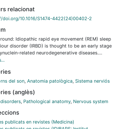
rs relacionat
://doi.org/10.1016/S1474-4422(24)00402-2
um
round: Idiopathic rapid eye movement (REM) sleep
our disorder (IRBD) is thought to be an early stage
synuclein-related neurodegenerative diseases.
heless, the definitive identification of its biological
...
rate can be determined only by post-mortem
ries
pathology. We aimed to describe the post-mortem
pathology of individuals with IRBD who developed
orns del son
,
Anatomia patològica
,
Sistema nerviós
d not develop a neurodegenerative disease before
ries (anglès)
.
 disorders
,
Pathological anatomy
,
Nervous system
s: In this case series at the Hospital Clinic de
leccions
lona, Barcelona, Spain, we examined post-mortem
tissue and spinal cords from individuals diagnosed
es publicats en revistes (Medicina)
IRBD by video polysomnography who became
es publicats en revistes (IDIBAPS: Institut