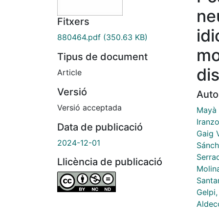
ne
Fitxers
id
880464.pdf
(350.63 KB)
mo
Tipus de document
di
Article
Versió
Auto
Versió acceptada
Mayà 
Iranzo
Data de publicació
Gaig 
2024-12-01
Sánch
Serra
Llicència de publicació
Molin
Santa
Gelpi,
Aldec