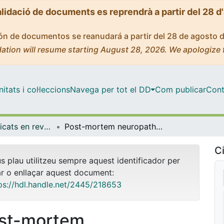
alidació de documents es reprendrà a partir del 28 d
ción de documentos se reanudará a partir del 28 de agosto 
ation will resume starting August 28, 2026. We apologize 
tats i col·leccions
Navega per tot el DD
Com publicar
Cont
Articles publicats en revistes (Medicina)
Post-mortem neuropathology of idiopathic rapid eye movement sleep behaviour disorder: a case series
Ci
us plau utilitzeu sempre aquest identificador per
ar o enllaçar aquest document:
ps://hdl.handle.net/2445/218653
st-mortem