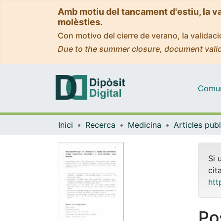
Amb motiu del tancament d'estiu, la v
molèsties.
Con motivo del cierre de verano, la valida
Due to the summer closure, document valid
Comuni
Inici
Recerca
Medicina
Si 
cit
htt
Po