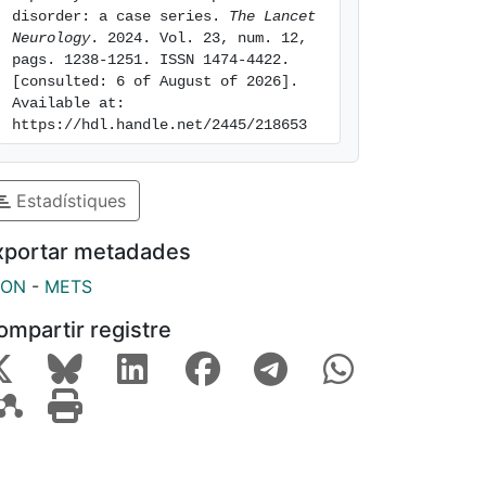
disorder: a case series. 
The Lancet 
Neurology
. 2024. Vol. 23, num. 12, 
pags. 1238-1251. ISSN 1474-4422. 
[consulted: 6 of August of 2026]. 
Available at: 
https://hdl.handle.net/2445/218653
Estadístiques
xportar metadades
SON
-
METS
ompartir registre