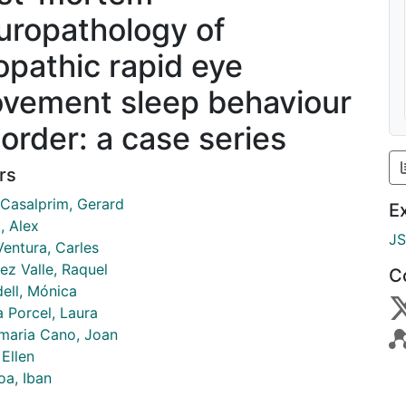
uropathology of
iopathic rapid eye
vement sleep behaviour
sorder: a case series
rs
Casalprim, Gerard
E
, Alex
J
Ventura, Carles
ez Valle, Raquel
C
dell, Mónica
a Porcel, Laura
maria Cano, Joan
 Ellen
oa, Iban