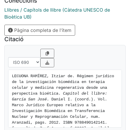
Col·leccions
importantes de la historia de la investigación
biomédica ya se ha empezado a escribir, estas
Llibres / Capítols de llibre (Càtedra UNESCO de
investigaciones permiten conocer mejor el
Bioètica UB)
funcionamiento del ser humano, su desarrollo
Pàgina completa de l'ítem
biológico y disfunciones. Pero especialmente porque
de la respuesta jurídico-política depende que la
Citació
investigación se oriente al desarrollo de terapias
eficaces para tratar diferentes patologías y sus
resultados se apliquen en beneficio de la colectividad.
LECUONA RAMÍREZ, Itziar de. Régimen jurídico 
de la investigación biomédica en terapia 
celular y medicina regenerativa desde una 
perspectiva bioética. 
Capítol del llibre: 
García San José
. Daniel I. (coord.). Vol.  
Marco Jurídico Europeo relativo a la 
Investigación Biomédica en Transferencia 
Nuclear y Reprogramación Celular, num. 
Aranzadi, pags. 2012. ISBN 9788490142141. 
[consulted: 7 of August of 2026]. Available 