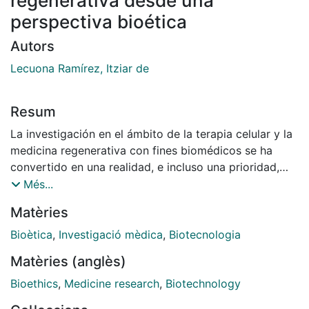
regenerativa desde una
perspectiva bioética
Autors
Lecuona Ramírez, Itziar de
Resum
La investigación en el ámbito de la terapia celular y la
medicina regenerativa con fines biomédicos se ha
convertido en una realidad, e incluso una prioridad,
promovida por los Estados, como ocurre en el caso
Més...
español. Más allá del puro interés investigador que
Matèries
motiva su desarrollo encierra diversos intereses y
promesas —a veces falsas— y confusión
Bioètica
,
Investigació mèdica
,
Biotecnologia
terminológica, convirtiéndose en un terreno complejo
Matèries (anglès)
para el legislador. El derecho está llamado a regular la
investigación biomédica tanto desde la perspectiva
Bioethics
,
Medicine research
,
Biotechnology
internacional como estatal. Uno de los capítulos más