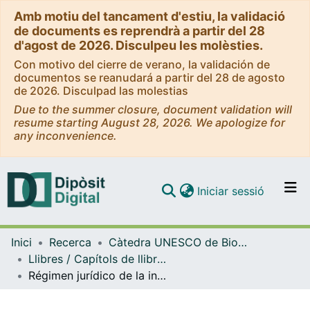
Amb motiu del tancament d'estiu, la validació
de documents es reprendrà a partir del 28
d'agost de 2026. Disculpeu les molèsties.
Con motivo del cierre de verano, la validación de
documentos se reanudará a partir del 28 de agosto
de 2026. Disculpad las molestias
Due to the summer closure, document validation will
resume starting August 28, 2026. We apologize for
any inconvenience.
(current)
Iniciar sessió
Comunitats i col·leccions
Inici
Recerca
Càtedra UNESCO de Bioètica de la UB - Bioètica Dret i Societat
Navega per tot el DD
Llibres / Capítols de llibre (Càtedra UNESCO de Bioètica UB)
Com publicar
Régimen jurídico de la investigación biomédica en terapia celular y medicina regenerativa desde una perspectiva bioética
Contacte