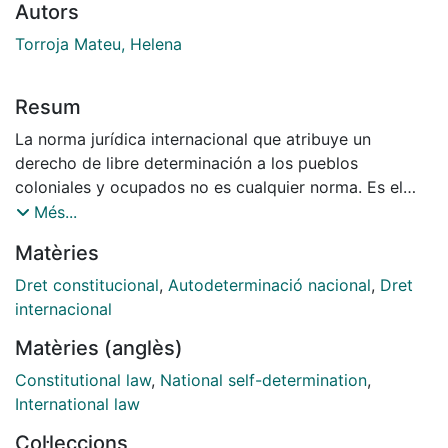
Autors
Torroja Mateu, Helena
Resum
La norma jurídica internacional que atribuye un
derecho de libre determinación a los pueblos
coloniales y ocupados no es cualquier norma. Es el
contenido básico de un principio esencial del sistema
Més...
jurídico internacional formulado por los Estados por
Matèries
primera vez en la historia, en 1960. Como tal, es de
rango imperativo -ius cogens- y por tanto de obligado
Dret constitucional
,
Autodeterminació nacional
,
Dret
cumplimiento para todos los Estados de la sociedad
internacional
internacional sin necesidad de la manifestación
Matèries (anglès)
particularizada de su consentimiento, y solo
modificable o derogable por una norma del mismo
Constitutional law
,
National self-determination
,
rango imperativo. No estamos ante una norma de
International law
rango dispositivo, con fundamento en el pacto o el
Col·leccions