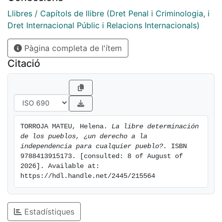
consenso de los Estados, como lo son la mayoría de
las normas internacionales. Antes bien, el principio de
Llibres / Capítols de llibre (Dret Penal i Criminologia, i
libre determinación de los pueblos forma parte de ese
Dret Internacional Públic i Relacions Internacionals)
núcleo duro de normas materiales esenciales del
Pàgina completa de l'ítem
Derecho internacional, que son un número reducido;
algo así como la parte material de la “constitución
Citació
invisible” que rige en la sociedad internacional1, de
cuyo contenido y modificación no pueden disponer a
discreción los Estados, principales sujetos jurídicos de
esa sociedad. Este es un aspecto fundamental que ha
de tener presente toda interpretación sobre el alcance
TORROJA MATEU, Helena. 
La libre determinación 
y contenido de la norma, por lo que desde este
de los pueblos, ¿un derecho a la 
momento se quiere dejar indicado.
independencia para cualquier pueblo?.
 ISBN 
9788413915173. [consulted: 8 of August of 
2026]. Available at: 
https://hdl.handle.net/2445/215564
Estadístiques