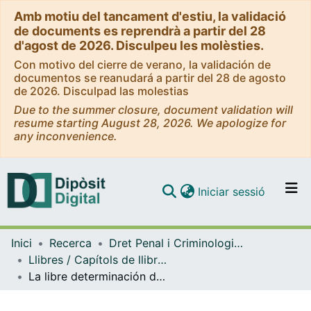
Amb motiu del tancament d'estiu, la validació
de documents es reprendrà a partir del 28
d'agost de 2026. Disculpeu les molèsties.
Con motivo del cierre de verano, la validación de
documentos se reanudará a partir del 28 de agosto
de 2026. Disculpad las molestias
Due to the summer closure, document validation will
resume starting August 28, 2026. We apologize for
any inconvenience.
(current)
Iniciar sessió
Comunitats i col·leccions
Inici
Recerca
Dret Penal i Criminologia, i Dret Internacional Públic i Relacions Internacional
Navega per tot el DD
Llibres / Capítols de llibre (Dret Penal i Criminologia, i Dret Internacional Públic i Relacions Internacionals)
Com publicar
La libre determinación de los pueblos, ¿un derecho a la independencia para cualquier pueblo?
Contacte