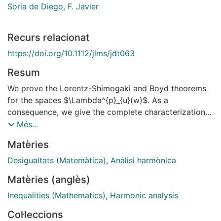
Soria de Diego, F. Javier
Recurs relacionat
https://doi.org/10.1112/jlms/jdt063
Resum
We prove the Lorentz-Shimogaki and Boyd theorems
for the spaces $\Lambda^{p}_{u}(w)$. As a
consequence, we give the complete characterization
of the strong boundedness of $H$ on these spaces in
Més...
terms of some geometric conditions on the weights
Matèries
$u$ and $w$, whenever $p > 1$. For these values of
$p$, we also give the complete solution of the weak-
Desigualtats (Matemàtica)
,
Anàlisi harmònica
type boundedness of the Hardy-Littlewood operator
Matèries (anglès)
on $\Lambda^{p}_{u}(w)$.
Inequalities (Mathematics)
,
Harmonic analysis
Col·leccions