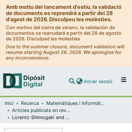
Amb motiu del tancament d'estiu, la validació
de documents es reprendrà a partir del 28
d'agost de 2026. Disculpeu les molèsties.
Con motivo del cierre de verano, la validación de
documentos se reanudará a partir del 28 de agosto
de 2026. Disculpad las molestias
Due to the summer closure, document validation will
resume starting August 28, 2026. We apologize for
any inconvenience.
(current)
Iniciar sessió
Comunitats i col·leccions
Inici
Recerca
Matemàtiques i Informàtica
Navega per tot el DD
Articles publicats en revistes (Matemàtiques i Informàtica)
Com publicar
Lorentz-Shimogaki and Boyd theorems for weighted Lorentz spaces
Contacte