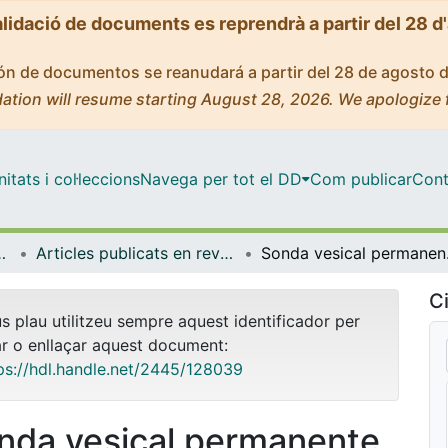
alidació de documents es reprendrà a partir del 28 d
ción de documentos se reanudará a partir del 28 de agosto 
ation will resume starting August 28, 2026. We apologize 
tats i col·leccions
Navega per tot el DD
Com publicar
Cont
ental i Clínica
Articles publicats en revistes (Infermeria Fonamental i Clínica)
Sonda
Ci
us plau utilitzeu sempre aquest identificador per
ar o enllaçar aquest document:
ps://hdl.handle.net/2445/128039
nda vesical permanente.