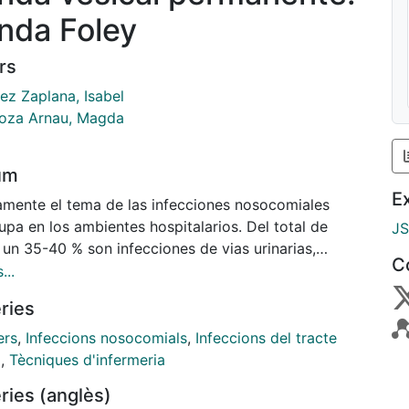
nda Foley
rs
ez Zaplana, Isabel
oza Arnau, Magda
um
E
amente el tema de las infecciones nosocomiales
pa en los ambientes hospitala­rios. Del total de
J
 un 35-40 % son infecciones de vias urinarias,
C
ntaje elevado que podría rebajarse utilizando
...
cas menos agresivas y cuidando todos los aspectos
ries
ona­dos con el sondaje vesical. Éste es el tema en el
cide la siguiente Ficha de Utillaje, clasificando los
ers
,
Infeccions nosocomials
,
Infeccions del tracte
tos tipos de sondas y materiales que se utilizan
i
,
Tècniques d'infermeria
lmente y aconsejan­do sobre los usos más
ries (anglès)
ados para garantizar la mejor atención al paciente.