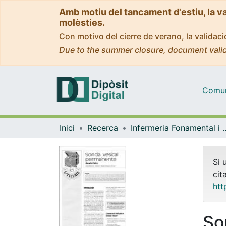
Amb motiu del tancament d'estiu, la v
molèsties.
Con motivo del cierre de verano, la valida
Due to the summer closure, document valid
Comuni
Inici
Recerca
Infermeria Fonam
Si 
cit
htt
So