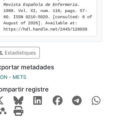
Revista Española de Enfermería
. 
1988. Vol. XI, num. 116, pags. 57-
60. ISSN 0210-5020. [consulted: 6 of 
August of 2026]. Available at: 
https://hdl.handle.net/2445/128039
Estadístiques
xportar metadades
SON
-
METS
ompartir registre