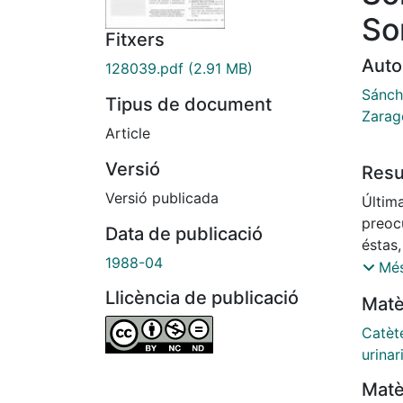
So
Fitxers
Auto
128039.pdf
(2.91 MB)
Sánch
Tipus de document
Zarag
Article
Versió
Res
Versió publicada
Últim
preocu
Data de publicació
éstas,
1988-04
porce
Més
técni
Llicència de publicació
Matè
relaci
que in
Catèt
distin
urinar
actua
Matè
adecu