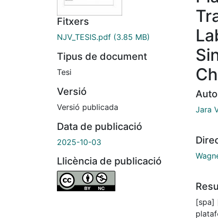
Tr
Fitxers
La
NJV_TESIS.pdf
(3.85 MB)
Si
Tipus de document
Ch
Tesi
Versió
Auto
Versió publicada
Jara V
Data de publicació
Dire
2025-10-03
Wagne
Llicència de publicació
Res
[spa]
plataf