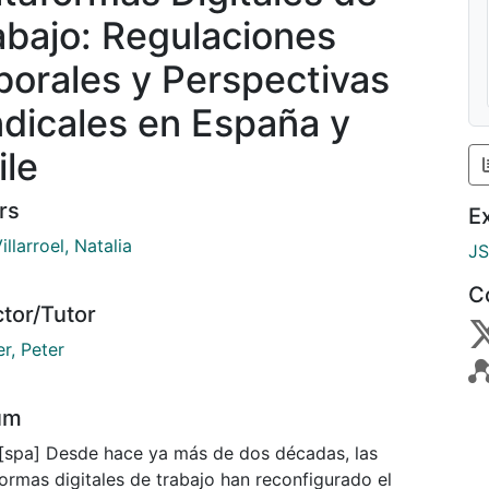
abajo: Regulaciones
borales y Perspectivas
ndicales en España y
ile
rs
E
illarroel, Natalia
J
C
ctor/Tutor
r, Peter
um
 [spa] Desde hace ya más de dos décadas, las
ormas digitales de trabajo han reconfigurado el