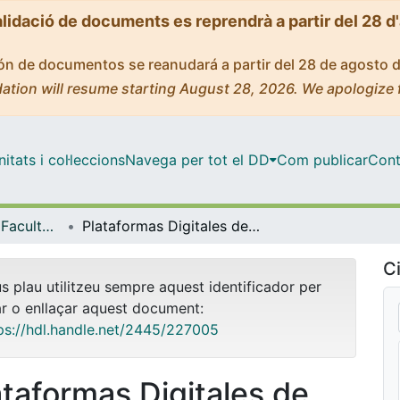
alidació de documents es reprendrà a partir del 28 d
ción de documentos se reanudará a partir del 28 de agosto 
ation will resume starting August 28, 2026. We apologize 
tats i col·leccions
Navega per tot el DD
Com publicar
Cont
Tesis Doctorals - Facultat - Economia i Empresa
Plataformas Digitales de Trabajo: Regulaciones Laborales y Perspectivas Sindicales en España y Chile
Ci
us plau utilitzeu sempre aquest identificador per
ar o enllaçar aquest document:
ps://hdl.handle.net/2445/227005
ataformas Digitales de