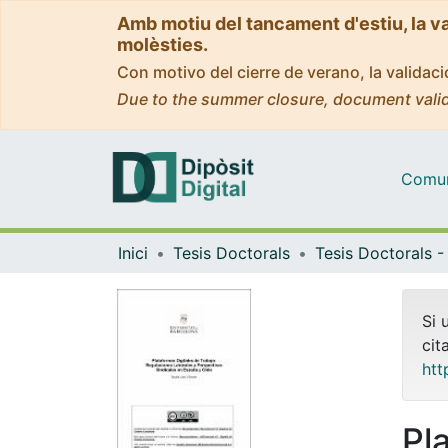
Amb motiu del tancament d'estiu, la v
molèsties.
Con motivo del cierre de verano, la valida
Due to the summer closure, document valid
Comuni
Inici
Tesis Doctorals
Si 
cit
htt
Pl