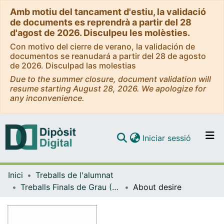
Amb motiu del tancament d'estiu, la validació
de documents es reprendrà a partir del 28
d'agost de 2026. Disculpeu les molèsties.
Con motivo del cierre de verano, la validación de
documentos se reanudará a partir del 28 de agosto
de 2026. Disculpad las molestias
Due to the summer closure, document validation will
resume starting August 28, 2026. We apologize for
any inconvenience.
(current)
Iniciar sessió
Comunitats i col·leccions
Inici
Treballs de l'alumnat
Navega per tot el DD
Treballs Finals de Grau (TFG) - Belles Arts
About desire
Com publicar
Contacte