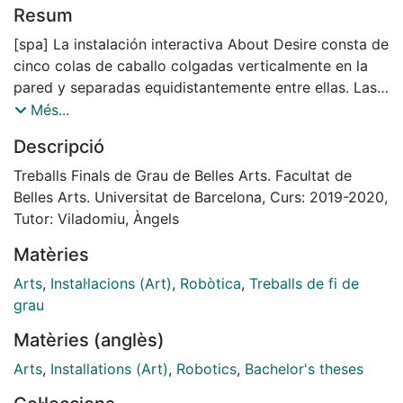
Resum
[spa] La instalación interactiva About Desire consta de
cinco colas de caballo colgadas verticalmente en la
pared y separadas equidistantemente entre ellas. Las
colas, conectadas a un sistema de sensores de
Més...
movimiento previamente programados, se sacuden
Descripció
intermitentemente y sin correspondencia temporal,
simulando los movimientos naturales del animal. Dicho
Treballs Finals de Grau de Belles Arts. Facultat de
movimiento queda interrumpido en el momento que
Belles Arts. Universitat de Barcelona, Curs: 2019-2020,
los espectadores se acercan a la pieza y se reactiva
Tutor: Viladomiu, Àngels
de nuevo cuando se alejan de la instalación.
Matèries
La investigación gira en torno al deseo y como éste se
desarrolla dependiendo de la tensión generada
Arts
,
Instal·lacions (Art)
,
Robòtica
,
Treballs de fi de
por la distancia entre el objeto de deseo y el sujeto,
grau
utilizando la atracción y el rechazo como principales
Matèries (anglès)
mecanismos asociados a éste. Se recurre al pelo, al
caballo y a la robótica como principales elementos
Arts
,
Installations (Art)
,
Robotics
,
Bachelor's theses
que se articulan con la voluntad de construir y