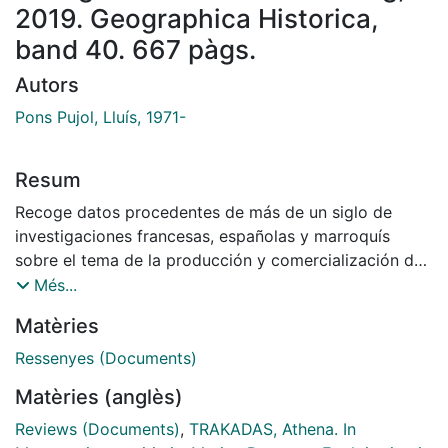
2019. Geographica Historica,
band 40. 667 pàgs.
Autors
Pons Pujol, Lluís, 1971-
Resum
Recoge datos procedentes de más de un siglo de
investigaciones francesas, españolas y marroquís
sobre el tema de la producción y comercialización de
salazones en la Tingitana. Pero las conclusiones que
Més...
ofrece carecen de enfoque histórico y no solventan
Matèries
ninguno de los problemas de la investigación ha
planteado sobre la economía del Estrecho de Gibraltar
Ressenyes (Documents)
en la antigüedad. Es una buena base para reflexiones
Matèries (anglès)
futuras.
Reviews (Documents)
,
TRAKADAS, Athena. In