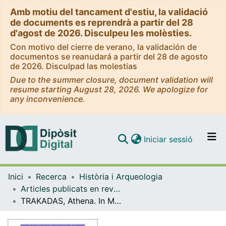
Amb motiu del tancament d'estiu, la validació
de documents es reprendrà a partir del 28
d'agost de 2026. Disculpeu les molèsties.
Con motivo del cierre de verano, la validación de
documentos se reanudará a partir del 28 de agosto
de 2026. Disculpad las molestias
Due to the summer closure, document validation will
resume starting August 28, 2026. We apologize for
any inconvenience.
(current)
Iniciar sessió
Comunitats i col·leccions
Inici
Recerca
Història i Arqueologia
Navega per tot el DD
Articles publicats en revistes (Història i Arqueologia)
Com publicar
TRAKADAS, Athena. In Mauretaniae maritimis. Marine Resource Exploitation in a Roman North African Province. Stuttgart: Franz Steiner Verlag, 2019. Geographica Historica, band 40. 667 pàgs.
Contacte