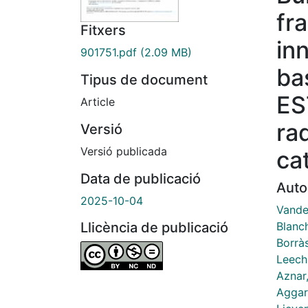
fr
Fitxers
in
901751.pdf
(2.09 MB)
ba
Tipus de document
ES
Article
ra
Versió
Versió publicada
ca
Data de publicació
Auto
2025-10-04
Vande
Blanch
Llicència de publicació
Borrà
Leech
Aznar
Aggar