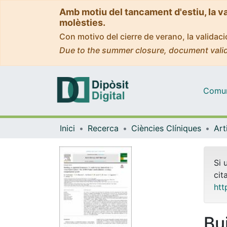
Amb motiu del tancament d'estiu, la v
molèsties.
Con motivo del cierre de verano, la valida
Due to the summer closure, document valid
Comuni
Inici
Recerca
Ciències Clíniques
Si 
cit
htt
Bu