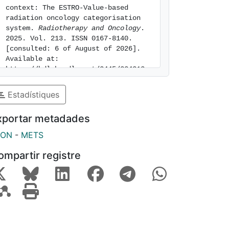
context: The ESTRO-Value-based 
radiation oncology categorisation 
system. 
Radiotherapy and Oncology
. 
2025. Vol. 213. ISSN 0167-8140. 
[consulted: 6 of August of 2026]. 
Available at: 
https://hdl.handle.net/2445/224213
Estadístiques
xportar metadades
SON
-
METS
ompartir registre