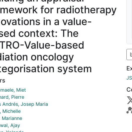
amework for radiotherapy
novations in a value-
sed context: The
TRO-Value-based
diation oncology
tegorisation system
E
J
rs
C
maele, Miet
ard, Pierre
s Andrés, Josep Maria
, Michelle
, Marianne
wal, Ajay