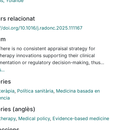
ns, Yolande
rs relacionat
//doi.org/10.1016/j.radonc.2025.111167
um
here is no consistent appraisal strategy for
herapy innovations supporting their clinical
mentation or regulatory decision-making, thus
ring access to high-value care. This study presents
...
evelopment of a categorisation system as a first step
ries
ds a value-based appraisal framework for
therapy innovations within the ESTRO Value-Based
teràpia
,
Política sanitària
,
Medicina basada en
tion Oncology (VBRO) project. Methods: A mixed-
ència
d development process in four phases integrated
ries (anglès)
ative and quantitative data in multiple rounds of
ion, improvement and validation; and was supported
therapy
,
Medical policy
,
Evidence-based medicine
tidisciplinary stakeholders representing the
leccions