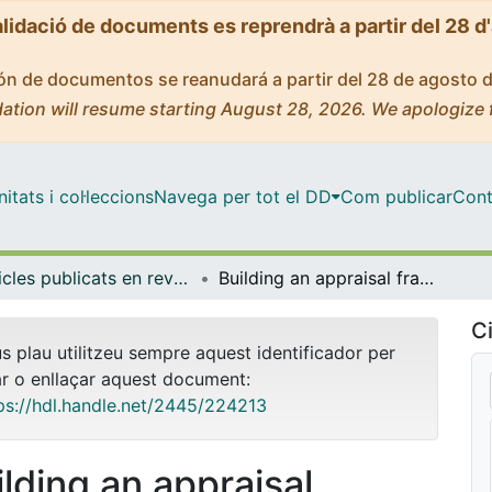
alidació de documents es reprendrà a partir del 28 d
ción de documentos se reanudará a partir del 28 de agosto 
ation will resume starting August 28, 2026. We apologize 
tats i col·leccions
Navega per tot el DD
Com publicar
Cont
Articles publicats en revistes (Ciències Clíniques)
Building an appraisal framework for radiotherapy innovations in a value-based context: The ESTRO-Value-based radiation oncology categorisation system
Ci
us plau utilitzeu sempre aquest identificador per
ar o enllaçar aquest document:
ps://hdl.handle.net/2445/224213
ilding an appraisal