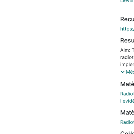
Lieve
Recu
https:
Res
Aim: T
radiot
imple
hampe
Més
the d
Matè
towar
radio
Radio
Radia
l'evid
metho
Matè
qualit
revis
Radio
by mul
Col·