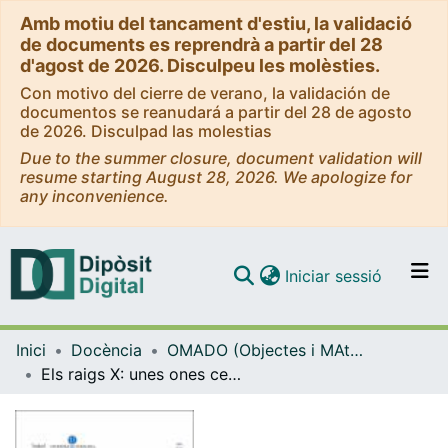
Amb motiu del tancament d'estiu, la validació
de documents es reprendrà a partir del 28
d'agost de 2026. Disculpeu les molèsties.
Con motivo del cierre de verano, la validación de
documentos se reanudará a partir del 28 de agosto
de 2026. Disculpad las molestias
Due to the summer closure, document validation will
resume starting August 28, 2026. We apologize for
any inconvenience.
(current)
Iniciar sessió
Comunitats i col·leccions
Inici
Docència
OMADO (Objectes i MAterials DOcents)
Navega per tot el DD
Els raigs X: unes ones centenàries en el diagnòstic mèdic
Com publicar
Contacte