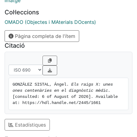
imatge
Col·leccions
OMADO (Objectes i MAterials DOcents)
Pàgina completa de l'ítem
Citació
GONZÁLEZ SISTAL, Ángel. 
Els raigs X: unes 
ones centenàries en el diagnòstic mèdic.
[consulted: 6 of August of 2026]. Available 
at: https://hdl.handle.net/2445/1661
Estadístiques