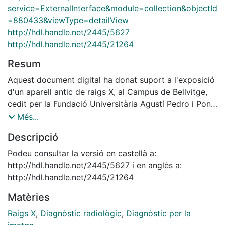
service=ExternalInterface&module=collection&objectId
=880433&viewType=detailView
http://hdl.handle.net/2445/5627
http://hdl.handle.net/2445/21264
Resum
Aquest document digital ha donat suport a l'exposició
d'un aparell antic de raigs X, al Campus de Bellvitge,
cedit per la Fundació Universitària Agustí Pedro i Pons
UB. Aquest aparell data dels anys 20 del segle passat.
Més...
Descripció
Podeu consultar la versió en castellà a:
http://hdl.handle.net/2445/5627 i en anglès a:
http://hdl.handle.net/2445/21264
Matèries
Raigs X
,
Diagnòstic radiològic
,
Diagnòstic per la