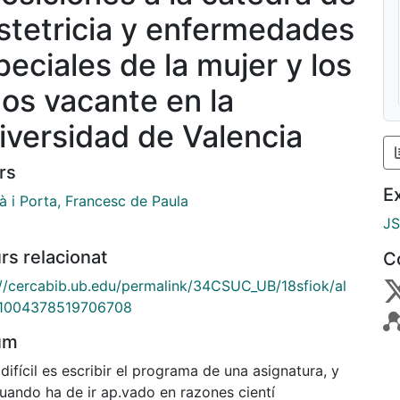
stetricia y enfermedades
peciales de la mujer y los
ños vacante en la
iversidad de Valencia
rs
E
 i Porta, Francesc de Paula
J
rs relacionat
C
://cercabib.ub.edu/permalink/34CSUC_UB/18sfiok/al
1004378519706708
um
difícil es escribir el programa de una asignatura, y
uando ha de ir ap.vado en razones cientí