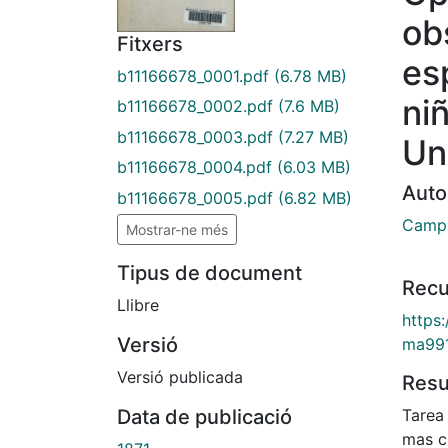
ob
Fitxers
es
b11166678_0001.pdf
(6.78 MB)
ni
b11166678_0002.pdf
(7.6 MB)
b11166678_0003.pdf
(7.27 MB)
Un
b11166678_0004.pdf
(6.03 MB)
Auto
b11166678_0005.pdf
(6.82 MB)
Campà
Mostrar-ne més
Tipus de document
Recu
Llibre
https
Versió
ma99
Versió publicada
Res
Data de publicació
Tarea 
mas c