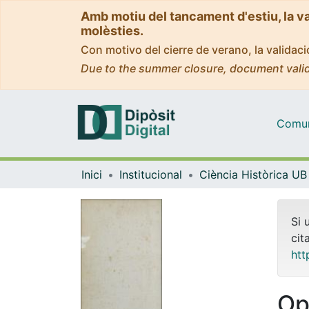
Amb motiu del tancament d'estiu, la v
molèsties.
Con motivo del cierre de verano, la valida
Due to the summer closure, document valid
Comuni
Inici
Institucional
Ciència Històrica UB
Si 
cit
htt
Op