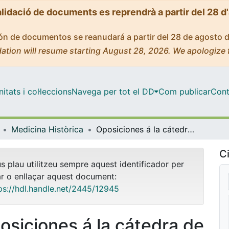
alidació de documents es reprendrà a partir del 28 d
ción de documentos se reanudará a partir del 28 de agosto 
ation will resume starting August 28, 2026. We apologize 
tats i col·leccions
Navega per tot el DD
Com publicar
Cont
Medicina Històrica
Oposiciones á la cátedra de obstetricia y enfermedades especiales de la mujer y los niños vacante en la Universidad de Valencia
Ci
us plau utilitzeu sempre aquest identificador per
ar o enllaçar aquest document:
ps://hdl.handle.net/2445/12945
osiciones á la cátedra de