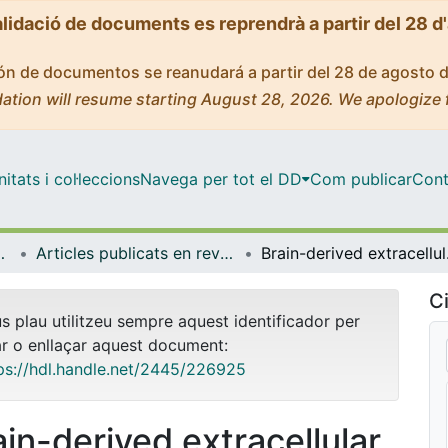
alidació de documents es reprendrà a partir del 28 d
ción de documentos se reanudará a partir del 28 de agosto 
ation will resume starting August 28, 2026. We apologize 
tats i col·leccions
Navega per tot el DD
Com publicar
Cont
de Bellvitge (IDIBELL)
Articles publicats en revistes (Institut d'lnvestigació Biomèdica de Bellvitge (IDIBELL))
Brain-derived extrac
Ci
us plau utilitzeu sempre aquest identificador per
ar o enllaçar aquest document:
ps://hdl.handle.net/2445/226925
ain-derived extracellular