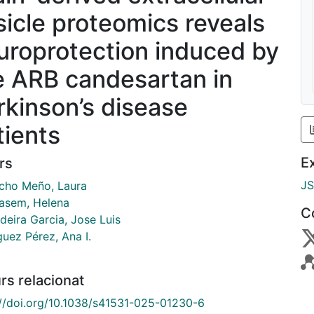
sicle proteomics reveals
uroprotection induced by
e ARB candesartan in
rkinson’s disease
tients
E
rs
J
ho Meño, Laura
Kasem, Helena
C
deira Garcia, Jose Luis
uez Pérez, Ana I.
rs relacionat
://doi.org/10.1038/s41531-025-01230-6