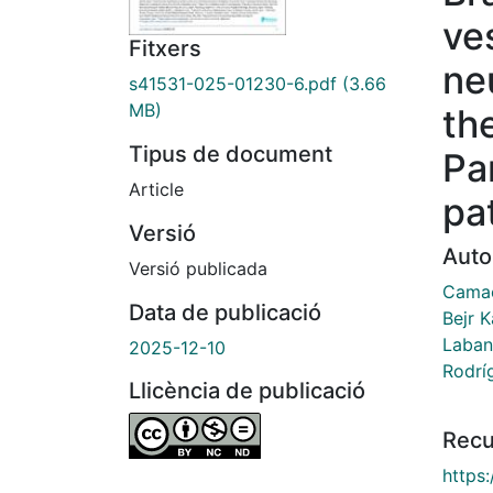
ve
Fitxers
ne
s41531-025-01230-6.pdf
(3.66
MB)
th
Tipus de document
Pa
Article
pa
Versió
Auto
Versió publicada
Camac
Data de publicació
Bejr 
Laban
2025-12-10
Rodríg
Llicència de publicació
Recu
https