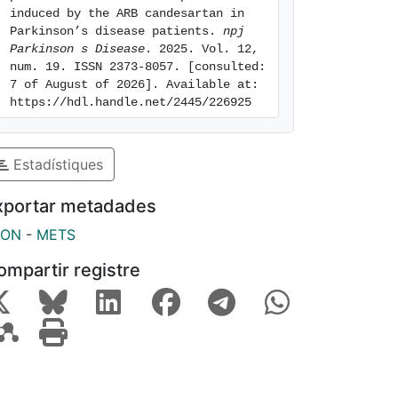
induced by the ARB candesartan in 
Parkinson’s disease patients. 
npj 
Parkinson s Disease
. 2025. Vol. 12, 
num. 19. ISSN 2373-8057. [consulted: 
7 of August of 2026]. Available at: 
https://hdl.handle.net/2445/226925
Estadístiques
xportar metadades
SON
-
METS
ompartir registre