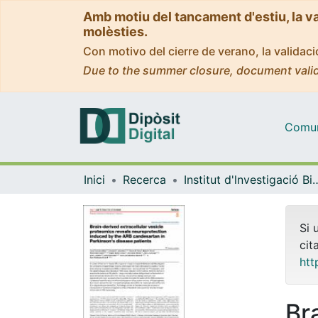
Amb motiu del tancament d'estiu, la v
molèsties.
Con motivo del cierre de verano, la valida
Due to the summer closure, document valid
Comuni
Inici
Recerca
Institut d'lnvestigació Biomèdica 
Si 
cit
htt
Br