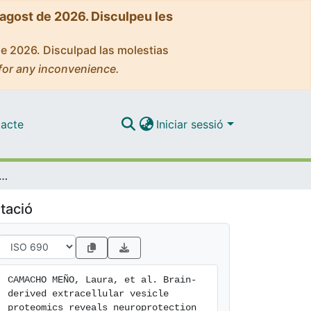
'agost de 2026. Disculpeu les
de 2026. Disculpad las molestias
for any inconvenience.
acte
Iniciar sessió
ellular vesicle proteomics reveals neuroprotection induced by the ARB candesartan in Parkinson’s disease patients
tació
CAMACHO MEÑO, Laura, et al. Brain-
derived extracellular vesicle 
proteomics reveals neuroprotection 