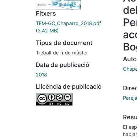
de
Fitxers
Pe
TFM-GC_Chaparro_2018.pdf
(3.42 MB)
ac
Tipus de document
Bo
Treball de fi de màster
Auto
Data de publicació
Chapa
2018
Llicència de publicació
Dire
Parej
Res
El es
hablan