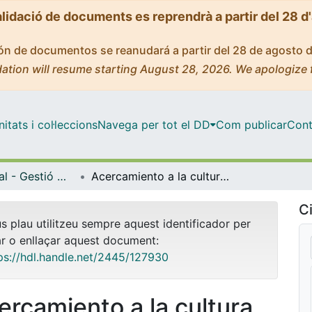
alidació de documents es reprendrà a partir del 28 d
ción de documentos se reanudará a partir del 28 de agosto 
ation will resume starting August 28, 2026. We apologize 
tats i col·leccions
Navega per tot el DD
Com publicar
Cont
Màster Oficial - Gestió Cultural
Acercamiento a la cultura del espacio construido. Percepciones, reflexiones y acciones en la ciudad de Bogotá
Ci
us plau utilitzeu sempre aquest identificador per
ar o enllaçar aquest document:
ps://hdl.handle.net/2445/127930
ercamiento a la cultura