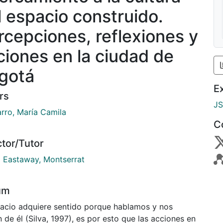
l espacio construido.
rcepciones, reflexiones y
ciones en la ciudad de
gotá
E
rs
J
rro, María Camila
C
ctor/Tutor
a Eastaway, Montserrat
um
pacio adquiere sentido porque hablamos y nos
 de él (Silva, 1997), es por esto que las acciones en