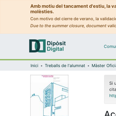
Amb motiu del tancament d'estiu, la v
molèsties.
Con motivo del cierre de verano, la valida
Due to the summer closure, document valid
Comuni
Inici
Treballs de l'alumnat
Si 
cit
htt
Ac