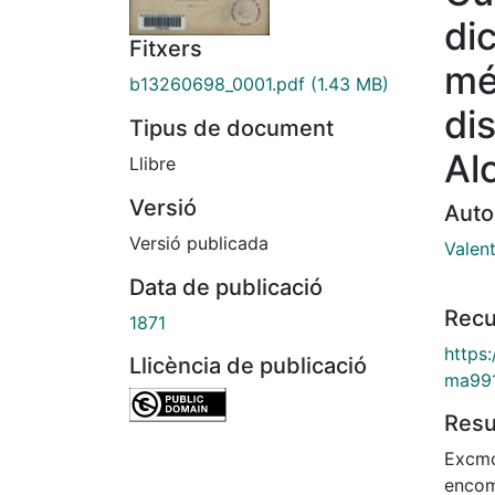
di
Fitxers
mé
b13260698_0001.pdf
(1.43 MB)
di
Tipus de document
Al
Llibre
Versió
Auto
Versió publicada
Valent
Data de publicació
Recu
1871
https
Llicència de publicació
ma99
Res
Excmo.
encom