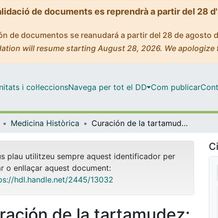
alidació de documents es reprendrà a partir del 28 d
ción de documentos se reanudará a partir del 28 de agosto 
ation will resume starting August 28, 2026. We apologize 
tats i col·leccions
Navega per tot el DD
Com publicar
Cont
Medicina Històrica
Curación de la tartamudez: dictámen acerca del método-Chervin, dado por disposición del Excm. Sr. Alcalde 1º de Barcelona
Ci
us plau utilitzeu sempre aquest identificador per
ar o enllaçar aquest document:
ps://hdl.handle.net/2445/13032
ración de la tartamudez: