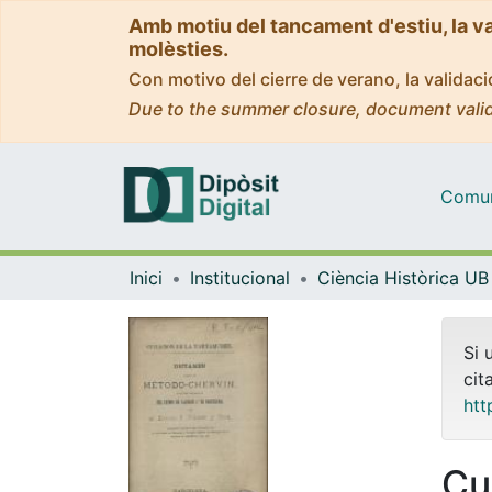
Amb motiu del tancament d'estiu, la v
molèsties.
Con motivo del cierre de verano, la valida
Due to the summer closure, document valid
Comuni
Inici
Institucional
Ciència Històrica UB
Si 
cit
htt
Cu