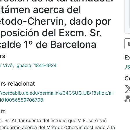
ctámen acerca del
todo-Chervin, dado por
sposición del Excm. Sr.
calde 1º de Barcelona
rs
E
í Vivó, Ignacio, 1841-1924
J
C
rs relacionat
://cercabib.ub.edu/permalink/34CSUC_UB/18sfiok/al
1010056559706708
um
 Sr: Al dar cuenta del estudio que V. E. se sirvió
endarme acerca del Método-Chervin destinado á la