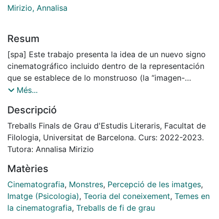
Mirizio, Annalisa
Resum
[spa] Este trabajo presenta la idea de un nuevo signo
cinematográfico incluido dentro de la representación
que se establece de lo monstruoso (la “imagen-
monstruo”), siguiendo, para ello, tanto las propuestas
Més...
que Gilles Deleuze desarrolla en 'La imagen-
Descripció
movimiento y la imagen-tiempo', al igual que la obra
'Francis Bacon: lógica de las sensaciones'. Para poder
Treballs Finals de Grau d'Estudis Literaris, Facultat de
presentar este nuevo signo, el trabajo se desarrolla a
Filologia, Universitat de Barcelona. Curs: 2022-2023.
través de dos puntos: primero, un planteamiento
Tutora: Annalisa Mirizio
teórico de lo monstruoso y lo que Deleuze establece
Matèries
como “imagen del pensamiento”; segundo, un análisis
de dos estilos cinematográficos, siendo estos una
Cinematografia
,
Monstres
,
Percepció de les imatges
,
imagen-monstruo centrada en lo corporal (teniendo en
Imatge (Psicologia)
,
Teoria del coneixement
,
Temes en
principal consideración las obras de John Carpenter y
la cinematografia
,
Treballs de fi de grau
David Cronenberg) y una imagen-monstruo