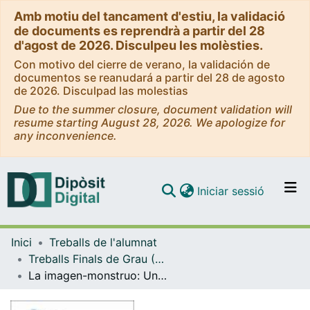
Amb motiu del tancament d'estiu, la validació
de documents es reprendrà a partir del 28
d'agost de 2026. Disculpeu les molèsties.
Con motivo del cierre de verano, la validación de
documentos se reanudará a partir del 28 de agosto
de 2026. Disculpad las molestias
Due to the summer closure, document validation will
resume starting August 28, 2026. We apologize for
any inconvenience.
(current)
Iniciar sessió
Comunitats i col·leccions
Inici
Treballs de l'alumnat
Navega per tot el DD
Treballs Finals de Grau (TFG) - Estudis Literaris
Com publicar
La imagen-monstruo: Una mirada de lo monstruoso como signo cinematográfico
Contacte